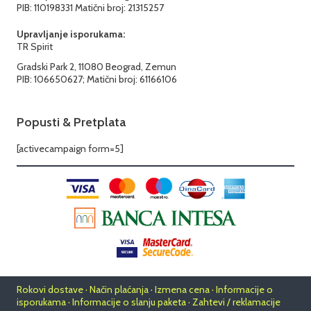
PIB: 110198331 Matični broj: 21315257
Upravljanje isporukama:
TR Spirit
Gradski Park 2, 11080 Beograd, Zemun
PIB: 106650627; Matični broj: 61166106
Popusti & Pretplata
[activecampaign form=5]
Rokovi dostave · Način plaćanja · Izmena cena · Informacije o
isporukama · Informacije o slanju paketa · Zahtevi / reklamacije