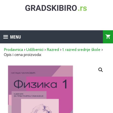
Skip
to
content
MENU
Prodavnica
›
Udžbenici
›
Razred
›
1. razred srednje škole
›
Opis i cena proizvoda: