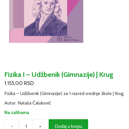
Fizika I – Udžbenik (Gimnazije) | Krug
1.155,00
RSD
Fizika – Udžbenik (Gimnazije) za 1 razred srednje škole | Krug
Autor: Nataša Čaluković
Na zalihama
-
+
Dodaj u korpu
Fizika