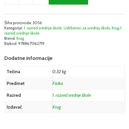
I
-
Udžbenik
(Gimnazije)
Šifra proizvoda:
3056
Kategorije:
1. razred srednje škole
,
Udžbenici za srednju školu
,
Krug 1.
|
razred srednje škole
Krug
Brend:
Krug
količina
Barkod:
9788671362719
Dodatne informacije
Težina
0,32 kg
Predmet
Fizika
Razred
1. razred srednje škole
Izdavač
Krug