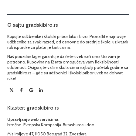
O sajtu gradskibiro.rs
Kupujte udžbenike i školski pribor lako i brzo. Pronađite najnovije
udžbenike za svaki razred, od osnovne do srednje škole, uz kratak
rok isporuke za plaćanje karticama.
Naš pouzdan lager garantuje da ćete uvek naći ono što vam je
potrebno. Kupovina na 12 rata omogućava vam fleksibilnost i
udobnost. Osigurajte vašim školarcima najbolji početak godine sa
gradskibiro.rs – gde su udžbenici i školski pribor uvek na dohvat
ruke!
Klaster: gradskibiro.rs
Upravljanje web servisima:
Istočno-Evropska Kompanija-Butasbureau doo
Mis Irbijeve 47, 11050 Beograd 22, Zvezdara