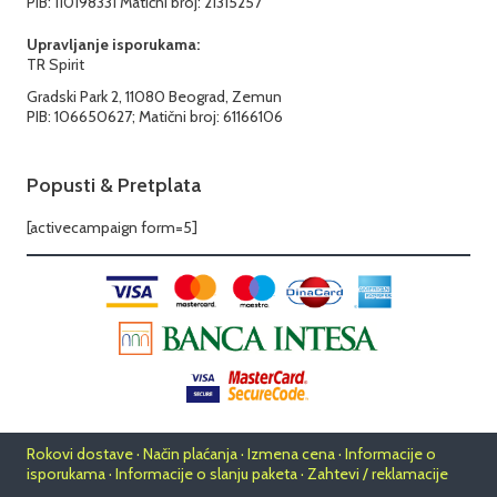
PIB: 110198331 Matični broj: 21315257
Upravljanje isporukama:
TR Spirit
Gradski Park 2, 11080 Beograd, Zemun
PIB: 106650627; Matični broj: 61166106
Popusti & Pretplata
[activecampaign form=5]
Rokovi dostave · Način plaćanja · Izmena cena · Informacije o
isporukama · Informacije o slanju paketa · Zahtevi / reklamacije