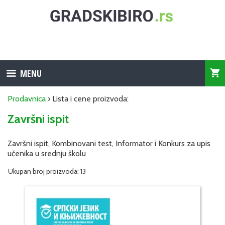
Skip
to
content
MENU
Prodavnica
› Lista i cene proizvoda:
Završni ispit
Završni ispit, Kombinovani test, Informator i Konkurs za upis
učenika u srednju školu
Ukupan broj proizvoda: 13