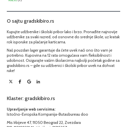
O sajtu gradskibiro.rs
Kupujte udžbenike i školski pribor lako i brzo. Pronađite najnovije
udžbenike za svaki razred, od osnovne do srednje škole, uz kratak
rok isporuke za plaćanje karticama.
Naš pouzdan lager garantuje da ćete uvek naći ono što vam je
potrebno. Kupovina na 12 rata omogućava vam fleksibilnost i
udobnost. Osigurajte vašim školarcima najbolji početak godine sa
gradskibiro.rs – gde su udžbenici i školski pribor uvek na dohvat
ruke!
Klaster: gradskibiro.rs
Upravljanje web servisima:
Istočno-Evropska Kompanija-Butasbureau doo
Mis Irbijeve 47, 11050 Beograd 22, Zvezdara