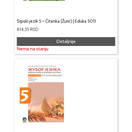
Srpski jezik 5 – Čitanka (Žurić) | Eduka 5011
814,35
RSD
Detaljnije
Nema na stanju