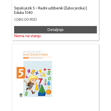
Srpski jezik 5 – Radni udžbenik (Žubor jezika) |
Eduka 5140
1.080,00
RSD
Detaljnije
Nema na stanju