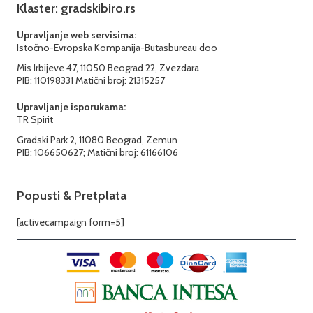
Klaster: gradskibiro.rs
Upravljanje web servisima:
Istočno-Evropska Kompanija-Butasbureau doo
Mis Irbijeve 47, 11050 Beograd 22, Zvezdara
PIB: 110198331 Matični broj: 21315257
Upravljanje isporukama:
TR Spirit
Gradski Park 2, 11080 Beograd, Zemun
PIB: 106650627; Matični broj: 61166106
Popusti & Pretplata
[activecampaign form=5]