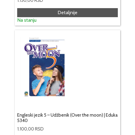
1.150,00
RSD
Detaljnije
Na stanju
Engleski jezik 5 – Udžbenik (Over the moon) | Eduka
5340
1.100,00
RSD