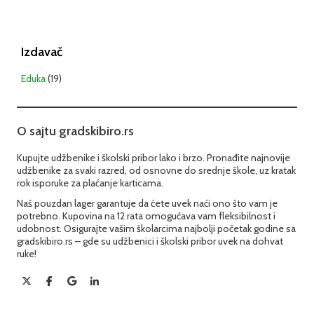
Izdavač
Eduka
(19)
O sajtu gradskibiro.rs
Kupujte udžbenike i školski pribor lako i brzo. Pronađite najnovije
udžbenike za svaki razred, od osnovne do srednje škole, uz kratak
rok isporuke za plaćanje karticama.
Naš pouzdan lager garantuje da ćete uvek naći ono što vam je
potrebno. Kupovina na 12 rata omogućava vam fleksibilnost i
udobnost. Osigurajte vašim školarcima najbolji početak godine sa
gradskibiro.rs – gde su udžbenici i školski pribor uvek na dohvat
ruke!