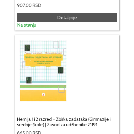
907,00
RSD
Detaljnije
Na stanju
Hemija 1 i 2 razred – Zbirka zadataka (Gimnazije i
srednje škole) | Zavod za udžbenike 21191
665,00
RSD