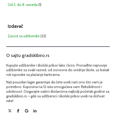
Od 5. do 8. razreda
(1)
Izdavač
Zavod za udžbenike
(22)
O sajtu gradskibiro.rs
Kupujte udžbenike i školski pribor lako i brzo. Pronađite najnovije
udžbenike za svaki razred, od osnovne do srednje škole, uz kratak
rok isporuke za plaćanje karticama.
Naš pouzdan lager garantuje da ćete uvek naći ono što vam je
potrebno. Kupovina na 12 rata omogućava vam fleksibilnost i
udobnost. Osigurajte vašim školarcima najbolji početak godine sa
gradskibiro.rs – gde su udžbenici i školski pribor uvek na dohvat
ruke!