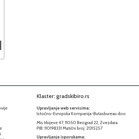
Klaster: gradskibiro.rs
ovije
Upravljanje web servisima:
Istočno-Evropska Kompanija-Butasbureau doo
Mis Irbijeve 47, 11050 Beograd 22, Zvezdara
e
PIB: 110198331 Matični broj: 21315257
i
Upravljanje isporukama: