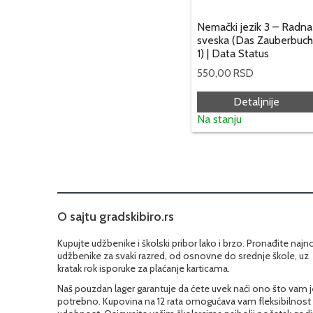
Nemački jezik 3 – Radna
sveska (Das Zauberbuch
1) | Data Status
550,00
RSD
Detaljnije
Na stanju
O sajtu gradskibiro.rs
Kupujte udžbenike i školski pribor lako i brzo. Pronađite najn
udžbenike za svaki razred, od osnovne do srednje škole, uz
kratak rok isporuke za plaćanje karticama.
Naš pouzdan lager garantuje da ćete uvek naći ono što vam j
potrebno. Kupovina na 12 rata omogućava vam fleksibilnost 