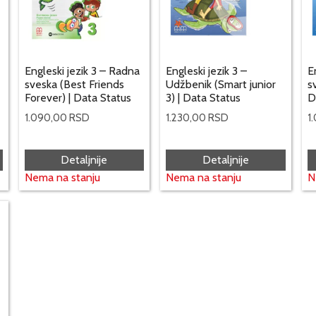
Engleski jezik 3 – Radna
Engleski jezik 3 –
E
sveska (Best Friends
Udžbenik (Smart junior
s
Forever) | Data Status
3) | Data Status
D
1.090,00
RSD
1.230,00
RSD
1
Detaljnije
Detaljnije
Nema na stanju
Nema na stanju
N