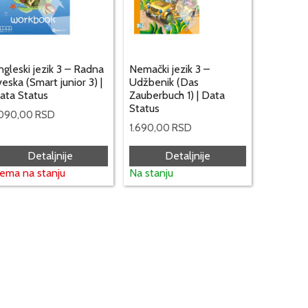
ngleski jezik 3 – Radna
Nemački jezik 3 –
veska (Smart junior 3) |
Udžbenik (Das
ata Status
Zauberbuch 1) | Data
Status
.090,00
RSD
1.690,00
RSD
Detaljnije
Detaljnije
ema na stanju
Na stanju