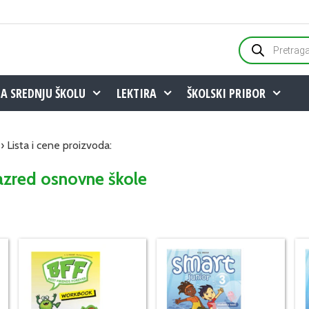
Products
search
ZA SREDNJU ŠKOLU
LEKTIRA
ŠKOLSKI PRIBOR
› Lista i cene proizvoda:
razred osnovne škole