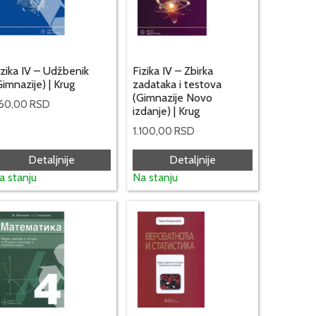
izika IV – Udžbenik
Fizika IV – Zbirka
Gimnazije) | Krug
zadataka i testova
(Gimnazije Novo
60,00
RSD
izdanje) | Krug
1.100,00
RSD
Detaljnije
Detaljnije
a stanju
Na stanju