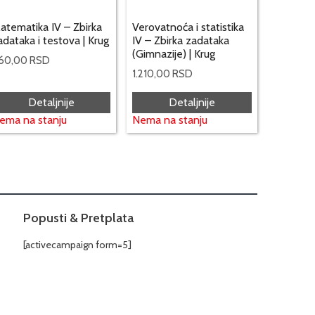
atematika IV – Zbirka
Verovatnoća i statistika
adataka i testova | Krug
IV – Zbirka zadataka
(Gimnazije) | Krug
60,00
RSD
1.210,00
RSD
Detaljnije
Detaljnije
ema na stanju
Nema na stanju
Popusti & Pretplata
[activecampaign form=5]