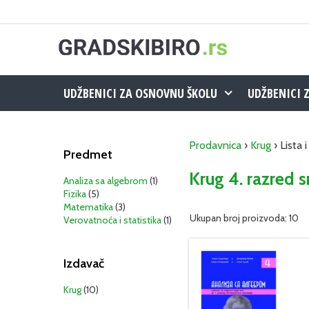
Skip
to
content
UDŽBENICI ZA OSNOVNU ŠKOLU
UDŽBENICI 
Prodavnica
›
Krug
› Lista 
Predmet
Krug 4. razred s
Analiza sa algebrom
(1)
Fizika
(5)
Matematika
(3)
Ukupan broj proizvoda: 10
Verovatnoća i statistika
(1)
Izdavač
Krug
(10)