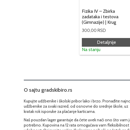
Fizika IV – Zbirka
zadataka i testova
(Gimnazije) | Krug
300,00
RSD
Detaljnije
Na stanju
O sajtu gradskibiro.rs
Kupujte udžbenike i školski pribor lako i brzo. Pronađite najn
udžbenike za svaki razred, od osnovne do srednje škole, uz
kratak rok isporuke za plaćanje karticama.
Naš pouzdan lager garantuje da ćete uvek naći ono što vam j
potrebno. Kupovina na 12 rata omogućava vam fleksibilnost 