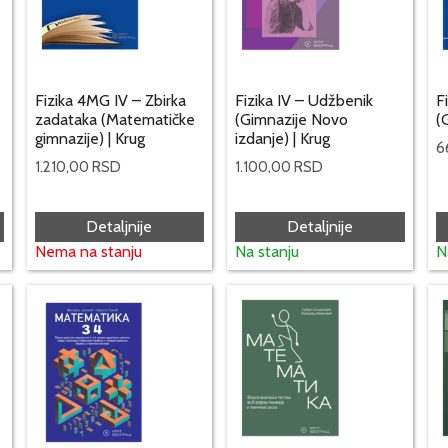
Fizika 4MG IV – Zbirka
Fizika IV – Udžbenik
F
zadataka (Matematičke
(Gimnazije Novo
(
gimnazije) | Krug
izdanje) | Krug
6
1.210,00
RSD
1.100,00
RSD
Detaljnije
Detaljnije
Nema na stanju
Na stanju
N