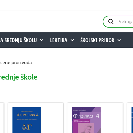
Products
search
ZA SREDNJU ŠKOLU
LEKTIRA
ŠKOLSKI PRIBOR
i cene proizvoda:
rednje škole