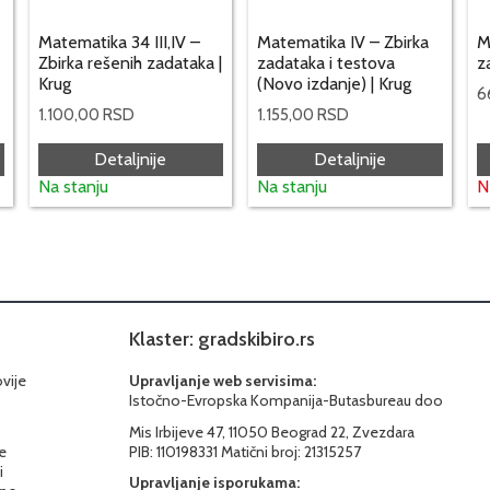
Matematika 34 III,IV –
Matematika IV – Zbirka
M
Zbirka rešenih zadataka |
zadataka i testova
z
Krug
(Novo izdanje) | Krug
6
1.100,00
RSD
1.155,00
RSD
Detaljnije
Detaljnije
Na stanju
Na stanju
N
Klaster: gradskibiro.rs
ovije
Upravljanje web servisima:
Istočno-Evropska Kompanija-Butasbureau doo
Mis Irbijeve 47, 11050 Beograd 22, Zvezdara
e
PIB: 110198331 Matični broj: 21315257
i
Upravljanje isporukama: