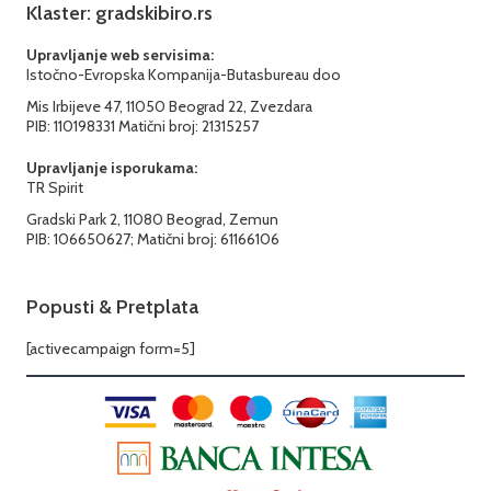
Klaster: gradskibiro.rs
Upravljanje web servisima:
Istočno-Evropska Kompanija-Butasbureau doo
Mis Irbijeve 47, 11050 Beograd 22, Zvezdara
PIB: 110198331 Matični broj: 21315257
Upravljanje isporukama:
TR Spirit
Gradski Park 2, 11080 Beograd, Zemun
PIB: 106650627; Matični broj: 61166106
Popusti & Pretplata
[activecampaign form=5]