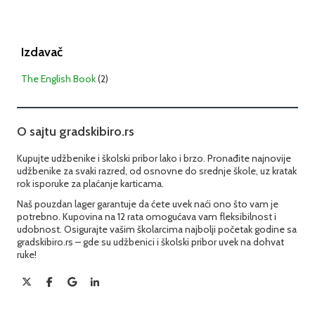
Izdavač
The English Book
(2)
O sajtu gradskibiro.rs
Kupujte udžbenike i školski pribor lako i brzo. Pronađite najnovije
udžbenike za svaki razred, od osnovne do srednje škole, uz kratak
rok isporuke za plaćanje karticama.
Naš pouzdan lager garantuje da ćete uvek naći ono što vam je
potrebno. Kupovina na 12 rata omogućava vam fleksibilnost i
udobnost. Osigurajte vašim školarcima najbolji početak godine sa
gradskibiro.rs – gde su udžbenici i školski pribor uvek na dohvat
ruke!