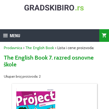
Skip
to
content
MENU
Prodavnica
›
The English Book
› Lista i cene proizvoda:
The English Book 7. razred osnovne
škole
Ukupan broj proizvoda: 2