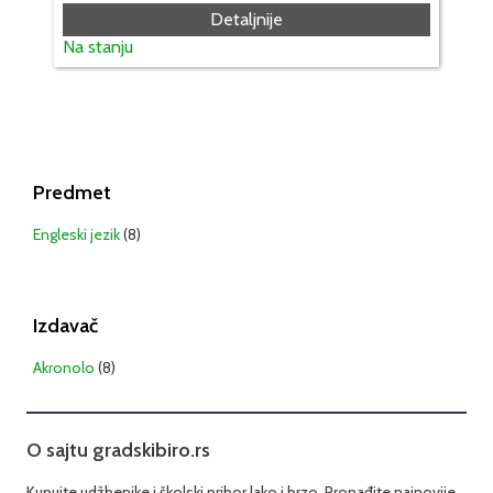
Detaljnije
Na stanju
Predmet
Engleski jezik
(8)
Izdavač
Akronolo
(8)
O sajtu gradskibiro.rs
Kupujte udžbenike i školski pribor lako i brzo. Pronađite najnovije