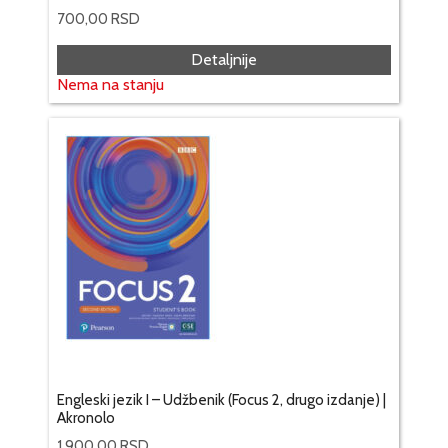
700,00
RSD
Detaljnije
Nema na stanju
Engleski jezik I – Udžbenik (Focus 2, drugo izdanje) |
Akronolo
1.900,00
RSD