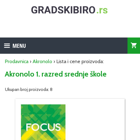
Skip
to
content
MENU
Prodavnica
›
Akronolo
› Lista i cene proizvoda:
Akronolo 1. razred srednje škole
Ukupan broj proizvoda: 8