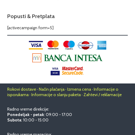
Popusti & Pretplata
[activecampaign form=5]
Rokovi dostave · Način plaćanja · Izmena cena · Informacije o
isporukama · Informacije o slanju paketa · Zahtevi / reklamacije
Radno vreme direkcije:
Ponedeljak - petak
: 09:00 - 17:00
Subota
: 10:00 - 15:00
Radno vreme magacina: