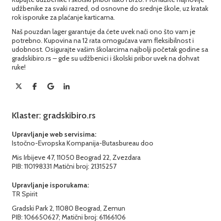
udžbenike za svaki razred, od osnovne do srednje škole, uz kratak
rok isporuke za plaćanje karticama.
Naš pouzdan lager garantuje da ćete uvek naći ono što vam je
potrebno. Kupovina na 12 rata omogućava vam fleksibilnost i
udobnost. Osigurajte vašim školarcima najbolji početak godine sa
gradskibiro.rs – gde su udžbenici i školski pribor uvek na dohvat
ruke!
Klaster: gradskibiro.rs
Upravljanje web servisima:
Istočno-Evropska Kompanija-Butasbureau doo
Mis Irbijeve 47, 11050 Beograd 22, Zvezdara
PIB: 110198331 Matični broj: 21315257
Upravljanje isporukama:
TR Spirit
Gradski Park 2, 11080 Beograd, Zemun
PIB: 106650627; Matični broj: 61166106