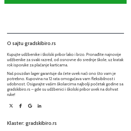
O sajtu gradskibiro.rs
Kupujte udžbenike i školski pribor lako i brzo. Pronađite najnovije
udžbenike za svaki razred, od osnovne do srednje škole, uz kratak
rok isporuke za plaćanje karticama.
Naš pouzdan lager garantuje da ćete uvek naći ono što vam je
potrebno. Kupovina na 12 rata omogućava vam fleksibilnost i
udobnost. Osigurajte vašim školarcima najbolji početak godine sa
gradskibiro.rs – gde su udžbenici i školski pribor uvek na dohvat
ruke!
Klaster: gradskibiro.rs