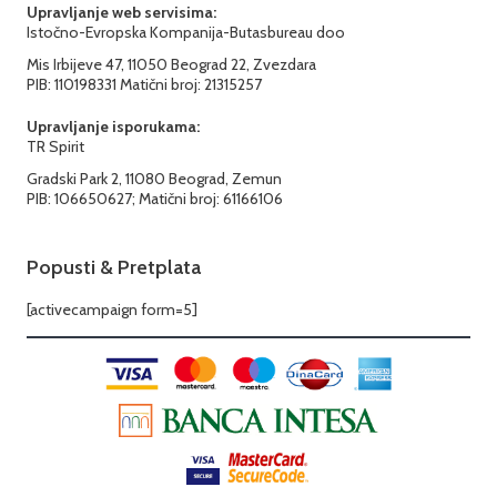
Upravljanje web servisima:
Istočno-Evropska Kompanija-Butasbureau doo
Mis Irbijeve 47, 11050 Beograd 22, Zvezdara
PIB: 110198331 Matični broj: 21315257
Upravljanje isporukama:
TR Spirit
Gradski Park 2, 11080 Beograd, Zemun
PIB: 106650627; Matični broj: 61166106
Popusti & Pretplata
[activecampaign form=5]