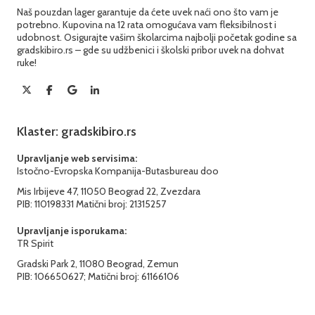
Naš pouzdan lager garantuje da ćete uvek naći ono što vam je
potrebno. Kupovina na 12 rata omogućava vam fleksibilnost i
udobnost. Osigurajte vašim školarcima najbolji početak godine sa
gradskibiro.rs – gde su udžbenici i školski pribor uvek na dohvat
ruke!
Klaster: gradskibiro.rs
Upravljanje web servisima:
Istočno-Evropska Kompanija-Butasbureau doo
Mis Irbijeve 47, 11050 Beograd 22, Zvezdara
PIB: 110198331 Matični broj: 21315257
Upravljanje isporukama:
TR Spirit
Gradski Park 2, 11080 Beograd, Zemun
PIB: 106650627; Matični broj: 61166106