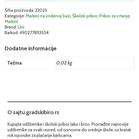
1.8-
Šifra proizvoda:
22025
2.5mm
Kategorije:
Markeri na vodenoj bazi
,
Školski pribor
,
Pribor za crtanje
,
(PC-
Markeri
5M
Brend:
Uni
Metalik
Barkod:
4902778113554
plava)
količina
Dodatne informacije
Težina
0,02 kg
O sajtu gradskibiro.rs
Kupujte udžbenike i školski pribor lako i brzo. Pronađite najnovije
udžbenike za svaki razred, od osnovne do srednje škole, uz kratak
rok isporuke za plaćanje karticama.