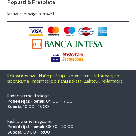
Popusti & Pretplata
[activecampaign form=5]
Rokovi dostave · Način plaćanja · Izmena cena · Informacije o
isporukama · Informacije o slanju paketa · Zahtevi / reklamacije
Radno vreme direkcije:
Ponedeljak - petak
: 09:00 - 17:00
Subota
: 10:00 - 15:00
Radno vreme magacina:
Ponedeljak - petak
: 08:30 - 20:00
Subota
: 09:00 - 15:00