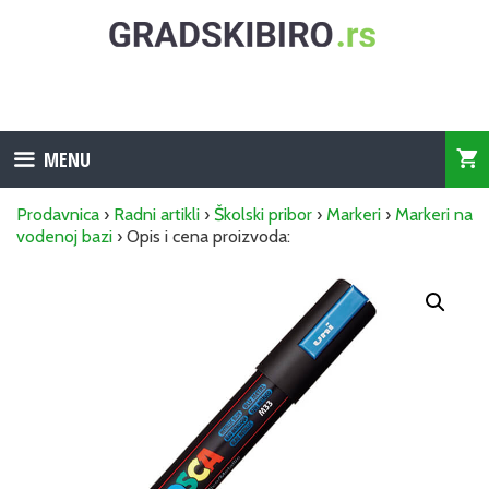
Skip
to
content
MENU
Prodavnica
›
Radni artikli
›
Školski pribor
›
Markeri
›
Markeri na
vodenoj bazi
› Opis i cena proizvoda: