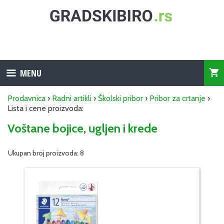
Skip
to
content
MENU
Prodavnica
›
Radni artikli
›
Školski pribor
›
Pribor za crtanje
›
Lista i cene proizvoda:
Voštane bojice, ugljen i krede
Ukupan broj proizvoda: 8