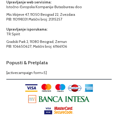
Upravljanje web servisima:
Istočno-Evropska Kompanija-Butasbureau doo
Mis Irbijeve 47, 11050 Beograd 22, Zvezdara
PIB: 110198331 Matični broj: 21315257
Upravljanje isporukama:
TR Spirit
Gradski Park 2, 11080 Beograd, Zemun
PIB: 106650627; Matični broj: 61166106
Popusti & Pretplata
[activecampaign form=5]