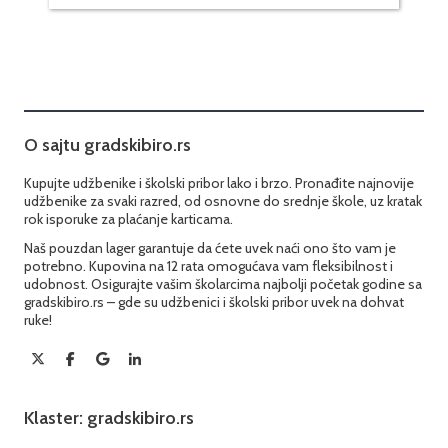
O sajtu gradskibiro.rs
Kupujte udžbenike i školski pribor lako i brzo. Pronađite najnovije
udžbenike za svaki razred, od osnovne do srednje škole, uz kratak
rok isporuke za plaćanje karticama.
Naš pouzdan lager garantuje da ćete uvek naći ono što vam je
potrebno. Kupovina na 12 rata omogućava vam fleksibilnost i
udobnost. Osigurajte vašim školarcima najbolji početak godine sa
gradskibiro.rs – gde su udžbenici i školski pribor uvek na dohvat
ruke!
Klaster: gradskibiro.rs