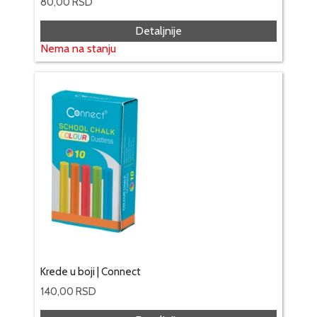
80,00
RSD
Detaljnije
Nema na stanju
Krede u boji | Connect
140,00
RSD