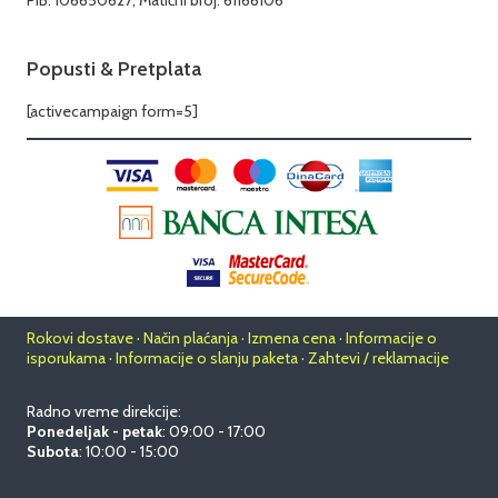
PIB: 106650627; Matični broj: 61166106
Popusti & Pretplata
[activecampaign form=5]
Rokovi dostave · Način plaćanja · Izmena cena · Informacije o
isporukama · Informacije o slanju paketa · Zahtevi / reklamacije
Radno vreme direkcije:
Ponedeljak - petak
: 09:00 - 17:00
Subota
: 10:00 - 15:00