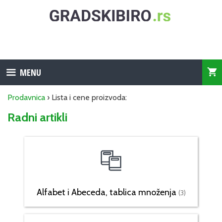
Skip
to
content
MENU
Prodavnica
› Lista i cene proizvoda:
Radni artikli
Alfabet i Abeceda, tablica množenja
(3)