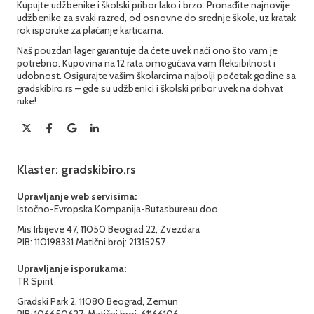
Kupujte udžbenike i školski pribor lako i brzo. Pronađite najnovije
udžbenike za svaki razred, od osnovne do srednje škole, uz kratak
rok isporuke za plaćanje karticama.
Naš pouzdan lager garantuje da ćete uvek naći ono što vam je
potrebno. Kupovina na 12 rata omogućava vam fleksibilnost i
udobnost. Osigurajte vašim školarcima najbolji početak godine sa
gradskibiro.rs – gde su udžbenici i školski pribor uvek na dohvat
ruke!
Klaster: gradskibiro.rs
Upravljanje web servisima:
Istočno-Evropska Kompanija-Butasbureau doo
Mis Irbijeve 47, 11050 Beograd 22, Zvezdara
PIB: 110198331 Matični broj: 21315257
Upravljanje isporukama:
TR Spirit
Gradski Park 2, 11080 Beograd, Zemun