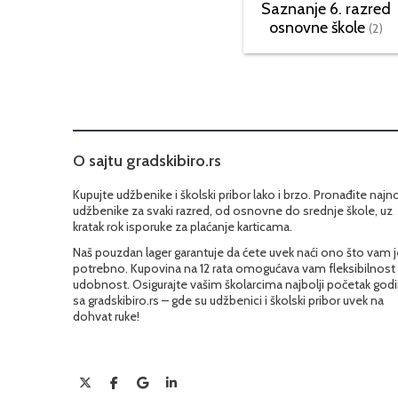
Saznanje 6. razred
osnovne škole
(2)
O sajtu gradskibiro.rs
Kupujte udžbenike i školski pribor lako i brzo. Pronađite najn
udžbenike za svaki razred, od osnovne do srednje škole, uz
kratak rok isporuke za plaćanje karticama.
Naš pouzdan lager garantuje da ćete uvek naći ono što vam j
potrebno. Kupovina na 12 rata omogućava vam fleksibilnost 
udobnost. Osigurajte vašim školarcima najbolji početak god
sa gradskibiro.rs – gde su udžbenici i školski pribor uvek na
dohvat ruke!