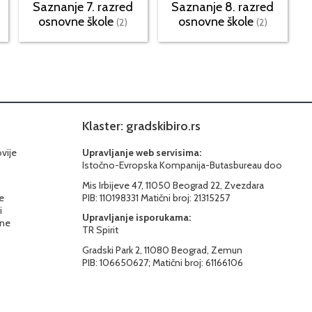
Saznanje 7. razred
Saznanje 8. razred
osnovne škole
osnovne škole
(2)
(2)
Klaster: gradskibiro.rs
ovije
Upravljanje web servisima:
Istočno-Evropska Kompanija-Butasbureau doo
Mis Irbijeve 47, 11050 Beograd 22, Zvezdara
e
PIB: 110198331 Matični broj: 21315257
i
Upravljanje isporukama:
ine
TR Spirit
Gradski Park 2, 11080 Beograd, Zemun
PIB: 106650627; Matični broj: 61166106