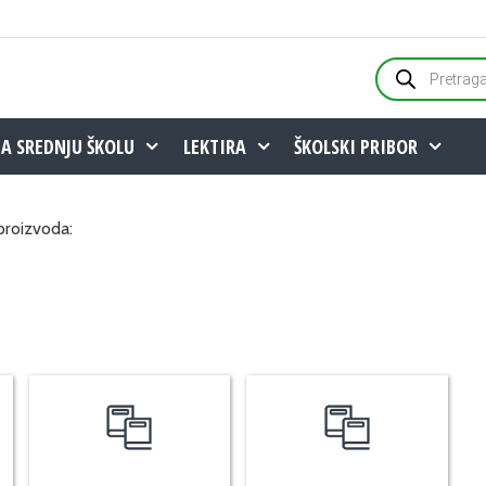
Products
search
ZA SREDNJU ŠKOLU
LEKTIRA
ŠKOLSKI PRIBOR
 proizvoda: