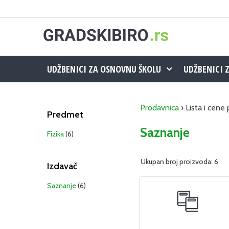
Skip
to
content
UDŽBENICI ZA OSNOVNU ŠKOLU
UDŽBENICI 
Prodavnica
› Lista i cene
Predmet
Saznanje
Fizika
(6)
Ukupan broj proizvoda: 6
Izdavač
Saznanje
(6)