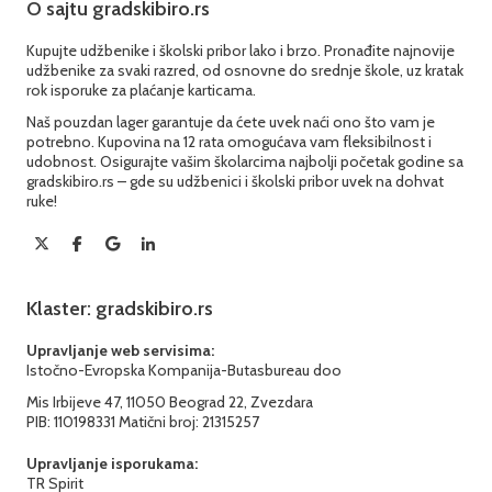
O sajtu gradskibiro.rs
Kupujte udžbenike i školski pribor lako i brzo. Pronađite najnovije
udžbenike za svaki razred, od osnovne do srednje škole, uz kratak
rok isporuke za plaćanje karticama.
Naš pouzdan lager garantuje da ćete uvek naći ono što vam je
potrebno. Kupovina na 12 rata omogućava vam fleksibilnost i
udobnost. Osigurajte vašim školarcima najbolji početak godine sa
gradskibiro.rs – gde su udžbenici i školski pribor uvek na dohvat
ruke!
Klaster: gradskibiro.rs
Upravljanje web servisima:
Istočno-Evropska Kompanija-Butasbureau doo
Mis Irbijeve 47, 11050 Beograd 22, Zvezdara
PIB: 110198331 Matični broj: 21315257
Upravljanje isporukama:
TR Spirit