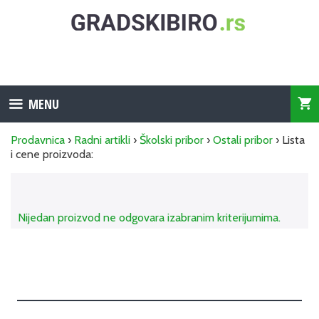
Skip
to
content
MENU
Prodavnica
›
Radni artikli
›
Školski pribor
›
Ostali pribor
› Lista
i cene proizvoda:
Lenjiri, trouglovi, uglomeri
Nijedan proizvod ne odgovara izabranim kriterijumima.