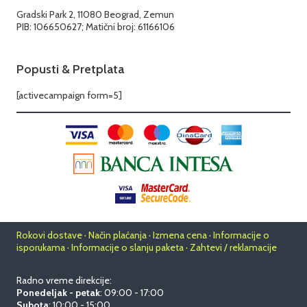
Gradski Park 2, 11080 Beograd, Zemun
PIB: 106650627; Matični broj: 61166106
Popusti & Pretplata
[activecampaign form=5]
Rokovi dostave · Način plaćanja · Izmena cena · Informacije o
isporukama · Informacije o slanju paketa · Zahtevi / reklamacije
Radno vreme direkcije:
Ponedeljak - petak
: 09:00 - 17:00
Subota
: 10:00 - 15:00