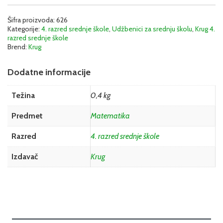
Šifra proizvoda:
626
Kategorije:
4. razred srednje škole
,
Udžbenici za srednju školu
,
Krug 4.
razred srednje škole
Brend:
Krug
Dodatne informacije
Težina
0,4 kg
Predmet
Matematika
Razred
4. razred srednje škole
Izdavač
Krug