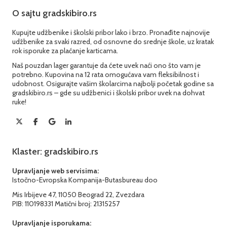
O sajtu gradskibiro.rs
Kupujte udžbenike i školski pribor lako i brzo. Pronađite najnovije
udžbenike za svaki razred, od osnovne do srednje škole, uz kratak
rok isporuke za plaćanje karticama.
Naš pouzdan lager garantuje da ćete uvek naći ono što vam je
potrebno. Kupovina na 12 rata omogućava vam fleksibilnost i
udobnost. Osigurajte vašim školarcima najbolji početak godine sa
gradskibiro.rs – gde su udžbenici i školski pribor uvek na dohvat
ruke!
Klaster: gradskibiro.rs
Upravljanje web servisima:
Istočno-Evropska Kompanija-Butasbureau doo
Mis Irbijeve 47, 11050 Beograd 22, Zvezdara
PIB: 110198331 Matični broj: 21315257
Upravljanje isporukama: