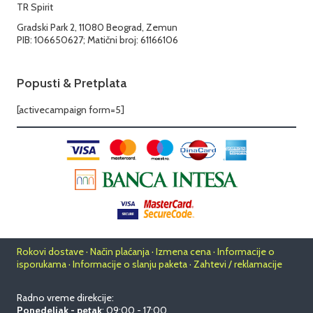
TR Spirit
Gradski Park 2, 11080 Beograd, Zemun
PIB: 106650627; Matični broj: 61166106
Popusti & Pretplata
[activecampaign form=5]
Rokovi dostave · Način plaćanja · Izmena cena · Informacije o
isporukama · Informacije o slanju paketa · Zahtevi / reklamacije
Radno vreme direkcije:
Ponedeljak - petak
: 09:00 - 17:00