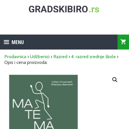
Skip
to
content
MENU
Prodavnica
›
Udžbenici
›
Razred
›
4. razred srednje škole
›
Opis i cena proizvoda: