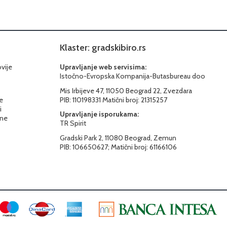
Klaster: gradskibiro.rs
ovije
Upravljanje web servisima:
Istočno-Evropska Kompanija-Butasbureau doo
Mis Irbijeve 47, 11050 Beograd 22, Zvezdara
e
PIB: 110198331 Matični broj: 21315257
i
Upravljanje isporukama:
ine
TR Spirit
Gradski Park 2, 11080 Beograd, Zemun
PIB: 106650627; Matični broj: 61166106