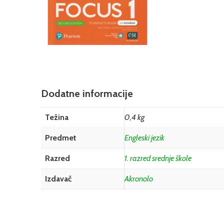
Dodatne informacije
Težina
0,4 kg
Predmet
Engleski jezik
Razred
1. razred srednje škole
Izdavač
Akronolo