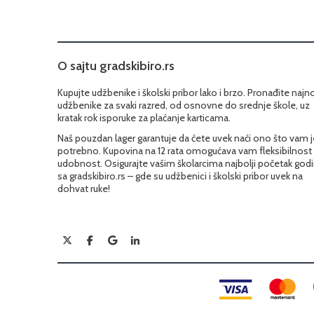
O sajtu gradskibiro.rs
Kupujte udžbenike i školski pribor lako i brzo. Pronađite najn
udžbenike za svaki razred, od osnovne do srednje škole, uz
kratak rok isporuke za plaćanje karticama.
Naš pouzdan lager garantuje da ćete uvek naći ono što vam j
potrebno. Kupovina na 12 rata omogućava vam fleksibilnost 
udobnost. Osigurajte vašim školarcima najbolji početak god
sa gradskibiro.rs – gde su udžbenici i školski pribor uvek na
dohvat ruke!