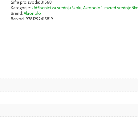
Udžbenik
Šifra proizvoda:
31568
Kategorije:
Udžbenici za srednju školu
,
Akronolo 1. razred srednje šk
(Focus
Brend:
Akronolo
1,
Barkod:
9781292415819
drugo
izdanje)
|
Akronolo
količina