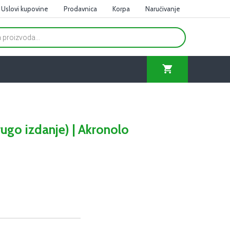
Uslovi kupovine
Prodavnica
Korpa
Naručivanje
rugo izdanje) | Akronolo