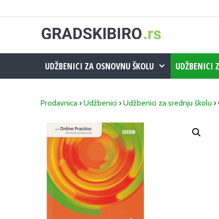
Skip
to
content
UDŽBENICI ZA OSNOVNU ŠKOLU
UDŽBENICI 
Prodavnica
›
Udžbenici
›
Udžbenici za srednju školu
› 