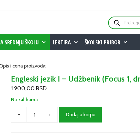
Products
search
ZA SREDNJU ŠKOLU
LEKTIRA
ŠKOLSKI PRIBOR
Opis i cena proizvoda:
Engleski jezik I – Udžbenik (Focus 1, d
1.900,00
RSD
Na zalihama
-
+
Dodaj u korpu
Engleski
jezik
I
–