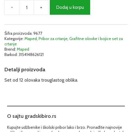
-
+
Dodaj u korpu
Drvene
bojice
set
12
(Monster)
Šifra proizvoda:
9677
Kategorije:
Maped
,
Pribor za crtanje
,
Grafitne olovke i bojice set za
|
crtanje
Maped
Brend:
Maped
količina
Barkod:
3154148626121
Detalji proizvoda
Set od 12 olovaka trouglastog oblika.
O sajtu gradskibiro.rs
Kupujte udžbenike i školski pribor lako i brzo. Pronađite najnovije