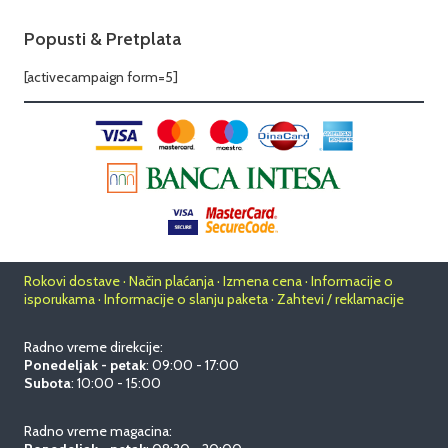
Popusti & Pretplata
[activecampaign form=5]
Rokovi dostave · Način plaćanja · Izmena cena · Informacije o
isporukama · Informacije o slanju paketa · Zahtevi / reklamacije
Radno vreme direkcije:
Ponedeljak - petak
: 09:00 - 17:00
Subota
: 10:00 - 15:00
Radno vreme magacina: