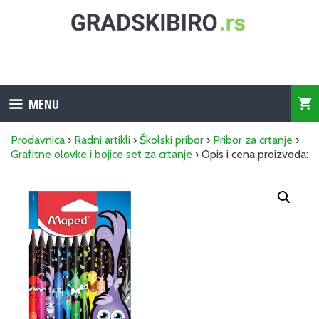
Skip
to
content
MENU
Prodavnica
›
Radni artikli
›
Školski pribor
›
Pribor za crtanje
›
Grafitne olovke i bojice set za crtanje
› Opis i cena proizvoda: