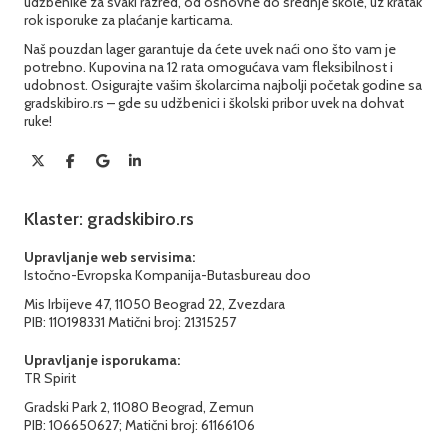
udžbenike za svaki razred, od osnovne do srednje škole, uz kratak
rok isporuke za plaćanje karticama.
Naš pouzdan lager garantuje da ćete uvek naći ono što vam je
potrebno. Kupovina na 12 rata omogućava vam fleksibilnost i
udobnost. Osigurajte vašim školarcima najbolji početak godine sa
gradskibiro.rs – gde su udžbenici i školski pribor uvek na dohvat
ruke!
Klaster: gradskibiro.rs
Upravljanje web servisima:
Istočno-Evropska Kompanija-Butasbureau doo
Mis Irbijeve 47, 11050 Beograd 22, Zvezdara
PIB: 110198331 Matični broj: 21315257
Upravljanje isporukama:
TR Spirit
Gradski Park 2, 11080 Beograd, Zemun
PIB: 106650627; Matični broj: 61166106