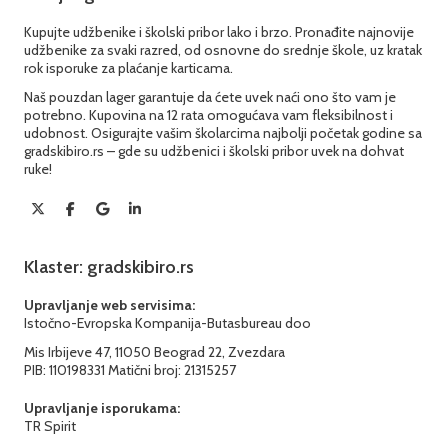
Kupujte udžbenike i školski pribor lako i brzo. Pronađite najnovije
udžbenike za svaki razred, od osnovne do srednje škole, uz kratak
rok isporuke za plaćanje karticama.
Naš pouzdan lager garantuje da ćete uvek naći ono što vam je
potrebno. Kupovina na 12 rata omogućava vam fleksibilnost i
udobnost. Osigurajte vašim školarcima najbolji početak godine sa
gradskibiro.rs – gde su udžbenici i školski pribor uvek na dohvat
ruke!
Klaster: gradskibiro.rs
Upravljanje web servisima:
Istočno-Evropska Kompanija-Butasbureau doo
Mis Irbijeve 47, 11050 Beograd 22, Zvezdara
PIB: 110198331 Matični broj: 21315257
Upravljanje isporukama:
TR Spirit