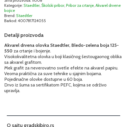
zelena)
Šifra proizvoda:
11008
Kategorije:
Staedtler
,
Školski pribor
,
Pribor za crtanje
,
Akvarel drvene
|
bojice
Staedtler
Brend:
Staedtler
125-
Barkod:
4007817124055
550
količina
Detalji proizvoda
Akvarel drvena olovka Staedtler, Bledo-zelena boja 125-
550
za crtanje i bojenje.
Visokokvalitetna olovka u boji klasičnog šestougaonog oblika
sa akvarel grafitom.
Mek grafit za neverovatno svetle efekte na akvarel papiru.
Veoma praktična za suve tehnike u sjajnim bojama.
Pojedinačne olovke dostupne u 60 boja.
Drvo iz šuma sa sertifikatom PEFC, kojima se održivo
upravlja.
O sajtu gradskibiro.rs