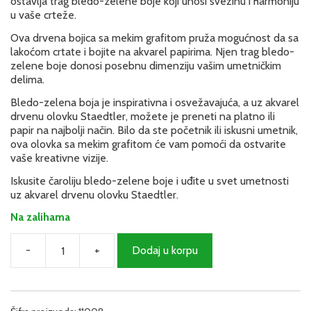
ostavlja trag bledo-zelene boje koji unosi svežinu i harmoniju
u vaše crteže.
Ova drvena bojica sa mekim grafitom pruža mogućnost da sa
lakoćom crtate i bojite na akvarel papirima. Njen trag bledo-
zelene boje donosi posebnu dimenziju vašim umetničkim
delima.
Bledo-zelena boja je inspirativna i osvežavajuća, a uz akvarel
drvenu olovku Staedtler, možete je preneti na platno ili
papir na najbolji način. Bilo da ste početnik ili iskusni umetnik,
ova olovka sa mekim grafitom će vam pomoći da ostvarite
vaše kreativne vizije.
Iskusite čaroliju bledo-zelene boje i uđite u svet umetnosti
uz akvarel drvenu olovku Staedtler.
Na zalihama
-
+
Dodaj u korpu
Akvarel
drvena
olovka
(Bledo