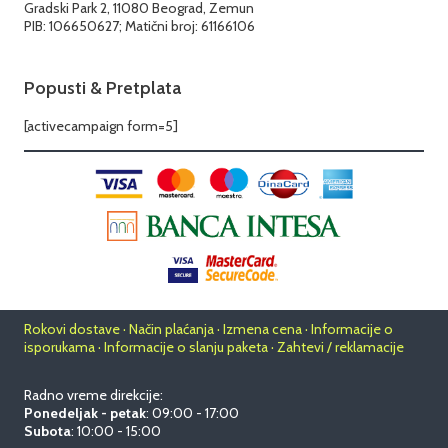
Gradski Park 2, 11080 Beograd, Zemun
PIB: 106650627; Matični broj: 61166106
Popusti & Pretplata
[activecampaign form=5]
Rokovi dostave · Način plaćanja · Izmena cena · Informacije o
isporukama · Informacije o slanju paketa · Zahtevi / reklamacije
Radno vreme direkcije:
Ponedeljak - petak
: 09:00 - 17:00
Subota
: 10:00 - 15:00