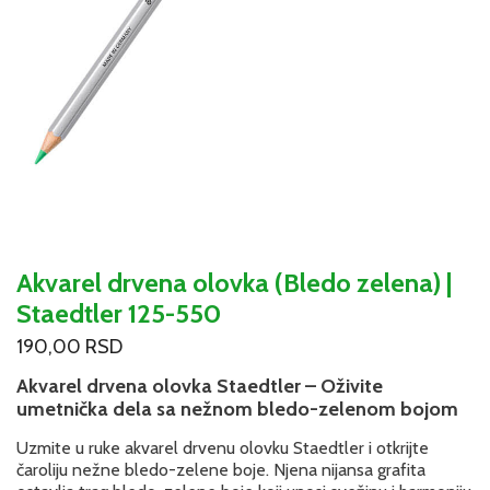
Akvarel drvena olovka (Bledo zelena) |
Staedtler 125-550
190,00
RSD
Akvarel drvena olovka Staedtler – Oživite
umetnička dela sa nežnom bledo-zelenom bojom
Uzmite u ruke akvarel drvenu olovku Staedtler i otkrijte
čaroliju nežne bledo-zelene boje. Njena nijansa grafita