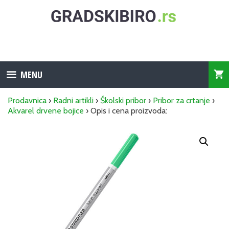
Skip
to
content
MENU
Prodavnica
›
Radni artikli
›
Školski pribor
›
Pribor za crtanje
›
Akvarel drvene bojice
› Opis i cena proizvoda: