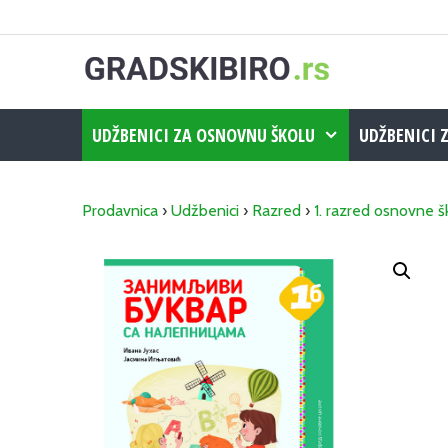
Skip
to
content
UDŽBENICI ZA OSNOVNU ŠKOLU
UDŽBENICI 
Prodavnica
›
Udžbenici
›
Razred
›
1. razred osnovne š