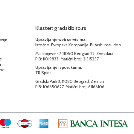
Klaster: gradskibiro.rs
ovije
Upravljanje web servisima:
Istočno-Evropska Kompanija-Butasbureau doo
Mis Irbijeve 47, 11050 Beograd 22, Zvezdara
e
PIB: 110198331 Matični broj: 21315257
i
Upravljanje isporukama:
ine
TR Spirit
Gradski Park 2, 11080 Beograd, Zemun
PIB: 106650627; Matični broj: 61166106