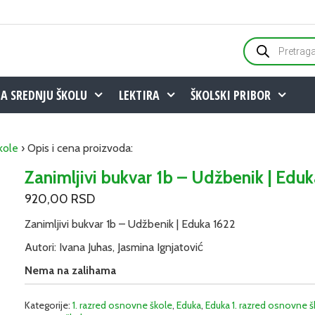
Products
search
ZA SREDNJU ŠKOLU
LEKTIRA
ŠKOLSKI PRIBOR
kole
› Opis i cena proizvoda:
Zanimljivi bukvar 1b – Udžbenik | Edu
920,00
RSD
Zanimljivi bukvar 1b – Udžbenik | Eduka 1622
Autori: Ivana Juhas, Jasmina Ignjatović
Nema na zalihama
Kategorije:
1. razred osnovne škole
,
Eduka
,
Eduka 1. razred osnovne š