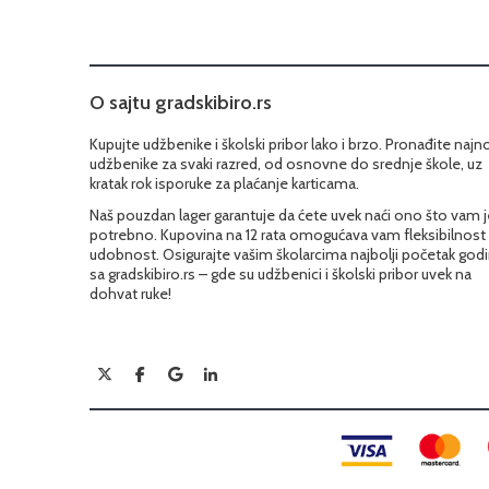
O sajtu gradskibiro.rs
Kupujte udžbenike i školski pribor lako i brzo. Pronađite najn
udžbenike za svaki razred, od osnovne do srednje škole, uz
kratak rok isporuke za plaćanje karticama.
Naš pouzdan lager garantuje da ćete uvek naći ono što vam j
potrebno. Kupovina na 12 rata omogućava vam fleksibilnost 
udobnost. Osigurajte vašim školarcima najbolji početak god
sa gradskibiro.rs – gde su udžbenici i školski pribor uvek na
dohvat ruke!