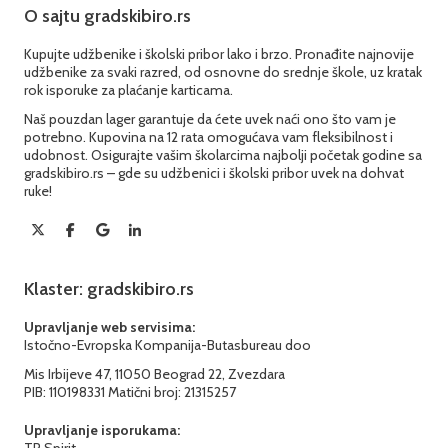
O sajtu gradskibiro.rs
Kupujte udžbenike i školski pribor lako i brzo. Pronađite najnovije
udžbenike za svaki razred, od osnovne do srednje škole, uz kratak
rok isporuke za plaćanje karticama.
Naš pouzdan lager garantuje da ćete uvek naći ono što vam je
potrebno. Kupovina na 12 rata omogućava vam fleksibilnost i
udobnost. Osigurajte vašim školarcima najbolji početak godine sa
gradskibiro.rs – gde su udžbenici i školski pribor uvek na dohvat
ruke!
Klaster: gradskibiro.rs
Upravljanje web servisima:
Istočno-Evropska Kompanija-Butasbureau doo
Mis Irbijeve 47, 11050 Beograd 22, Zvezdara
PIB: 110198331 Matični broj: 21315257
Upravljanje isporukama:
TR Spirit