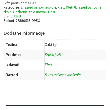
Šifra proizvoda:
41347
Kategorije:
8. razred osnovne škole
,
Klett
,
Klett 8. razred osnovne
škole
,
Udžbenici za osnovnu školu
Brend:
Klett
Barkod:
9788653310950
Dodatne informacije
Težina
0,65 kg
Predmet
Srpski jezik
Izdavač
Klett
Razred
8. razred osnovne škole