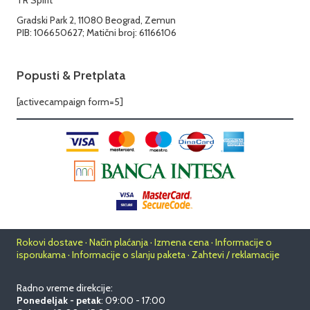
Gradski Park 2, 11080 Beograd, Zemun
PIB: 106650627; Matični broj: 61166106
Popusti & Pretplata
[activecampaign form=5]
Rokovi dostave · Način plaćanja · Izmena cena · Informacije o
isporukama · Informacije o slanju paketa · Zahtevi / reklamacije
Radno vreme direkcije:
Ponedeljak - petak
: 09:00 - 17:00