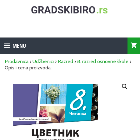
Skip
to
content
MENU
Prodavnica
›
Udžbenici
›
Razred
›
8. razred osnovne škole
›
Opis i cena proizvoda: