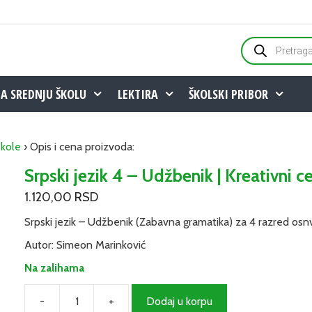
Products
search
ZA SREDNJU ŠKOLU
LEKTIRA
ŠKOLSKI PRIBOR
škole
› Opis i cena proizvoda:
Srpski jezik 4 – Udžbenik | Kreativni c
1.120,00
RSD
Srpski jezik – Udžbenik (Zabavna gramatika) za 4 razred osnv
Autor: Simeon Marinković
Na zalihama
-
+
Dodaj u korpu
Srpski