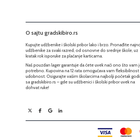
O sajtu gradskibiro.rs
Kupujte udžbenike i školski pribor lako i brzo. Pronađite najn
udžbenike za svaki razred, od osnovne do srednje škole, uz
kratak rok isporuke za plaćanje karticama.
Naš pouzdan lager garantuje da ćete uvek naći ono što vam j
potrebno. Kupovina na 12 rata omogućava vam fleksibilnost 
udobnost. Osigurajte vašim školarcima najbolji početak god
sa gradskibiro.rs – gde su udžbenici i školski pribor uvek na
dohvat ruke!