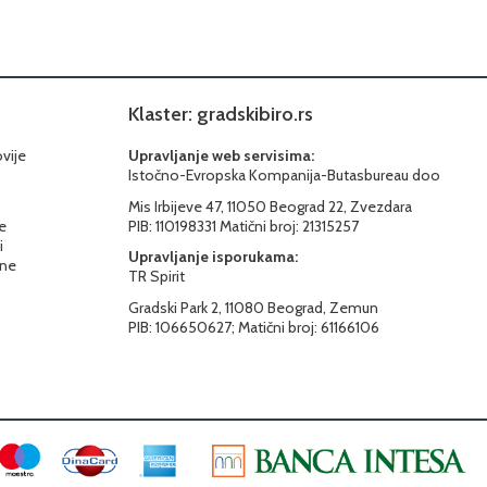
Klaster: gradskibiro.rs
ovije
Upravljanje web servisima:
Istočno-Evropska Kompanija-Butasbureau doo
Mis Irbijeve 47, 11050 Beograd 22, Zvezdara
e
PIB: 110198331 Matični broj: 21315257
i
Upravljanje isporukama:
ine
TR Spirit
Gradski Park 2, 11080 Beograd, Zemun
PIB: 106650627; Matični broj: 61166106