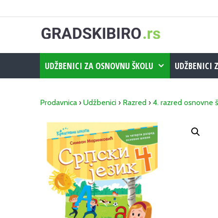
Skip
to
content
UDŽBENICI ZA OSNOVNU ŠKOLU
UDŽBENICI 
Prodavnica
›
Udžbenici
›
Razred
›
4. razred osnovne 