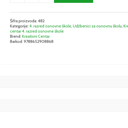
jezik
4
-
Udžbenik
Šifra proizvoda:
482
Kategorije:
4. razred osnovne škole
,
Udžbenici za osnovnu školu
,
Kr
|
centar 4. razred osnovne škole
Kreativni
Brend:
Kreativni Centar
centar
Barkod:
9788652908868
količina