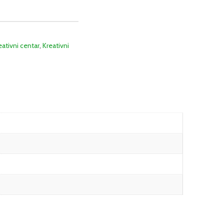
eativni centar
,
Kreativni