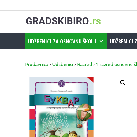
Skip
to
content
UDŽBENICI ZA OSNOVNU ŠKOLU
UDŽBENICI 
Prodavnica
›
Udžbenici
›
Razred
›
1. razred osnovne š