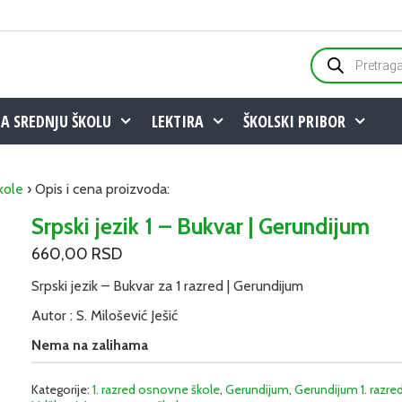
Products
search
ZA SREDNJU ŠKOLU
LEKTIRA
ŠKOLSKI PRIBOR
kole
› Opis i cena proizvoda:
Srpski jezik 1 – Bukvar | Gerundijum
660,00
RSD
Srpski jezik – Bukvar za 1 razred | Gerundijum
Autor : S. Milošević Ješić
Nema na zalihama
Kategorije:
1. razred osnovne škole
,
Gerundijum
,
Gerundijum 1. razr