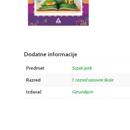
Dodatne informacije
Predmet
Srpski jezik
Razred
1. razred osnovne škole
Izdavač
Gerundijum