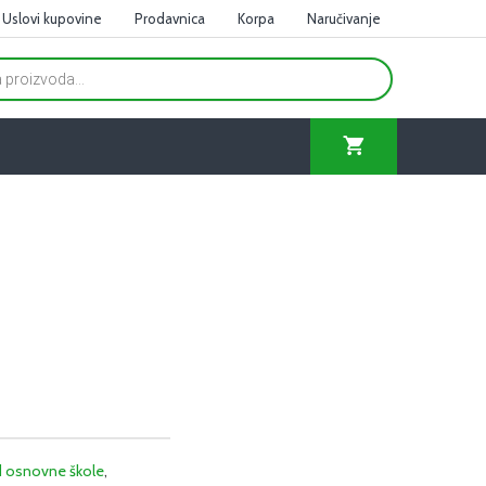
Uslovi kupovine
Prodavnica
Korpa
Naručivanje
ed osnovne škole
,