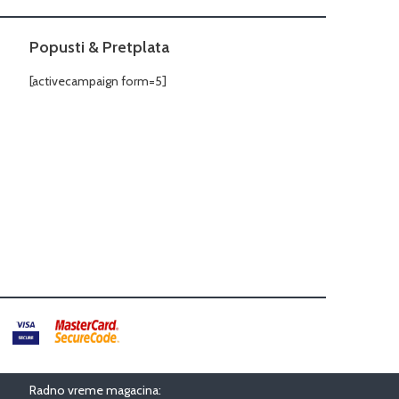
Popusti & Pretplata
[activecampaign form=5]
Radno vreme magacina: