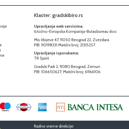
Klaster: gradskibiro.rs
ovije
Upravljanje web servisima:
Istočno-Evropska Kompanija-Butasbureau doo
Mis Irbijeve 47, 11050 Beograd 22, Zvezdara
e
PIB: 110198331 Matični broj: 21315257
i
Upravljanje isporukama:
ine
TR Spirit
Gradski Park 2, 11080 Beograd, Zemun
PIB: 106650627; Matični broj: 61166106
Radno vreme direkcije:
o