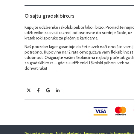
O sajtu gradskibiro.rs
Kupujte udžbenike i školski pribor lako i brzo. Pronađite najn
udžbenike za svaki razred, od osnovne do srednje škole, uz
kratak rok isporuke za plaćanje karticama.
Naš pouzdan lager garantuje da ćete uvek naći ono što vam j
potrebno. Kupovina na 12 rata omogućava vam fleksibilnost 
udobnost. Osigurajte vašim školarcima najbolji početak god
sa gradskibiro.rs – gde su udžbenici i školski pribor uvek na
dohvat ruke!
Rokovi dostave · Način plaćanja · Izmena cena · Informacije 