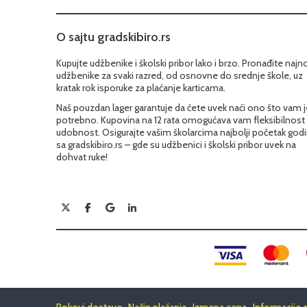
O sajtu gradskibiro.rs
Kupujte udžbenike i školski pribor lako i brzo. Pronađite najn
udžbenike za svaki razred, od osnovne do srednje škole, uz
kratak rok isporuke za plaćanje karticama.
Naš pouzdan lager garantuje da ćete uvek naći ono što vam j
potrebno. Kupovina na 12 rata omogućava vam fleksibilnost 
udobnost. Osigurajte vašim školarcima najbolji početak god
sa gradskibiro.rs – gde su udžbenici i školski pribor uvek na
dohvat ruke!
Rokovi dostave · Način plaćanja · Izmena cena · Informacije 