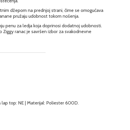
oštećenja.
datnim džepom na prednjoj strani, čime se omogućava
ku banane pružaju udobnost tokom nošenja.
nju penu za ledja koja doprinosi dodatnoj udobnosti.
lo Ziggy ranac je savršen izbor za svakodnevne
 lap top: NE | Materijal: Poliester 600D.