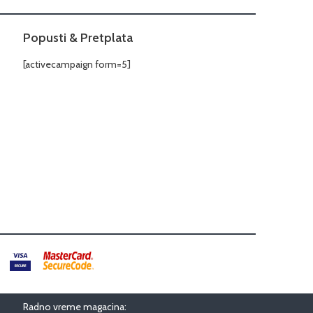
Popusti & Pretplata
[activecampaign form=5]
Radno vreme magacina: