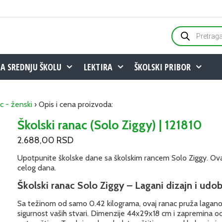
Products
search
ZA SREDNJU ŠKOLU
LEKTIRA
ŠKOLSKI PRIBOR
c - ženski
› Opis i cena proizvoda:
Školski ranac (Solo Ziggy) | 121810
2.688,00
RSD
Upotpunite školske dane sa školskim rancem Solo Ziggy. Ova
celog dana.
Školski ranac Solo Ziggy – Lagani dizajn i udob
Sa težinom od samo 0.42 kilograma, ovaj ranac pruža lagano
sigurnost vaših stvari. Dimenzije 44x29x18 cm i zapremina o