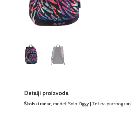
Detalji proizvoda
Školski ranac
, model: Solo Ziggy | Težina praznog ranc