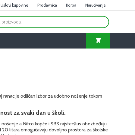
Uslovi kupovine
Prodavnica
Korpa
Naručivanje
j ranac je odličan izbor za udobno nošenje tokom
nost za svaki dan u školi.
 nošenje a Nifco kopče i SBS rajsferšlus obezbeđuju
d 20 litara omogućavaju dovoljno prostora za školske