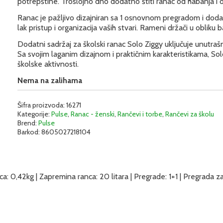
potrepštine. Troslojno dno dodatno štiti ranac od habanja i 
Ranac je pažljivo dizajniran sa 1 osnovnom pregradom i do
lak pristup i organizacija vaših stvari. Rameni držači u obli
Dodatni sadržaj za školski ranac Solo Ziggy uključuje unutraš
Sa svojim laganim dizajnom i praktičnim karakteristikama, So
školske aktivnosti.
Nema na zalihama
Šifra proizvoda:
16271
Kategorije:
Pulse
,
Ranac - ženski
,
Rančevi i torbe
,
Rančevi za školu
Brend:
Pulse
Barkod:
8605027218104
a: 0,42kg | Zapremina ranca: 20 litara | Pregrade: 1+1 | Pregrada za