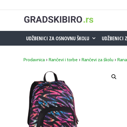
Skip
to
content
UDŽBENICI ZA OSNOVNU ŠKOLU
UDŽBENICI 
Prodavnica
›
Rančevi i torbe
›
Rančevi za školu
›
Rana