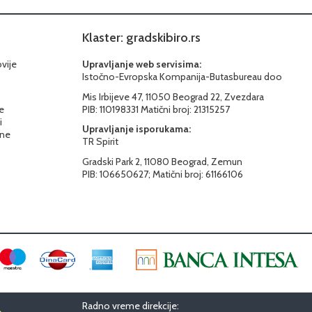
Klaster: gradskibiro.rs
ovije
Upravljanje web servisima:
Istočno-Evropska Kompanija-Butasbureau doo
Mis Irbijeve 47, 11050 Beograd 22, Zvezdara
e
PIB: 110198331 Matični broj: 21315257
i
Upravljanje isporukama:
ine
TR Spirit
Gradski Park 2, 11080 Beograd, Zemun
PIB: 106650627; Matični broj: 61166106
Radno vreme direkcije:
o