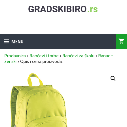
Skip
to
content
MENU
Prodavnica
›
Rančevi i torbe
›
Rančevi za školu
›
Ranac -
ženski
› Opis i cena proizvoda: