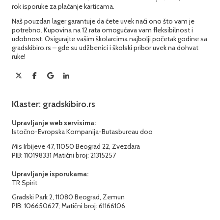
rok isporuke za plaćanje karticama.
Naš pouzdan lager garantuje da ćete uvek naći ono što vam je
potrebno. Kupovina na 12 rata omogućava vam fleksibilnost i
udobnost. Osigurajte vašim školarcima najbolji početak godine sa
gradskibiro.rs – gde su udžbenici i školski pribor uvek na dohvat
ruke!
Klaster: gradskibiro.rs
Upravljanje web servisima:
Istočno-Evropska Kompanija-Butasbureau doo
Mis Irbijeve 47, 11050 Beograd 22, Zvezdara
PIB: 110198331 Matični broj: 21315257
Upravljanje isporukama:
TR Spirit
Gradski Park 2, 11080 Beograd, Zemun
PIB: 106650627; Matični broj: 61166106