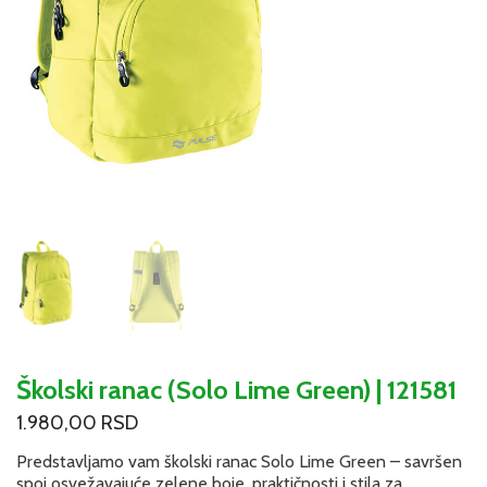
Školski ranac (Solo Lime Green) | 121581
1.980,00
RSD
Predstavljamo vam školski ranac Solo Lime Green – savršen
spoj osvežavajuće zelene boje, praktičnosti i stila za