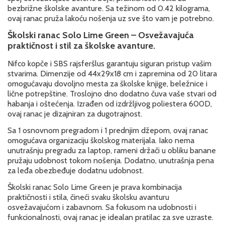
bezbrižne školske avanture. Sa težinom od 0.42 kilograma,
ovaj ranac pruža lakoću nošenja uz sve što vam je potrebno.
Školski ranac Solo Lime Green – Osvežavajuća
praktičnost i stil za školske avanture.
Nifco kopče i SBS rajsferšlus garantuju siguran pristup vašim
stvarima. Dimenzije od 44x29x18 cm i zapremina od 20 litara
omogućavaju dovoljno mesta za školske knjige, beležnice i
lične potrepštine. Troslojno dno dodatno čuva vaše stvari od
habanja i oštećenja. Izrađen od izdržljivog poliestera 600D,
ovaj ranac je dizajniran za dugotrajnost.
Sa 1 osnovnom pregradom i 1 prednjim džepom, ovaj ranac
omogućava organizaciju školskog materijala. Iako nema
unutrašnju pregradu za laptop, rameni držači u obliku banane
pružaju udobnost tokom nošenja. Dodatno, unutrašnja pena
za leđa obezbeđuje dodatnu udobnost.
Školski ranac Solo Lime Green je prava kombinacija
praktičnosti i stila, čineći svaku školsku avanturu
osvežavajućom i zabavnom. Sa fokusom na udobnosti i
funkcionalnosti, ovaj ranac je idealan pratilac za sve uzraste.