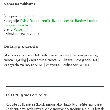
Nema na zalihama
Šifra proizvoda:
11838
Kategorije:
Pulse
,
Ranac - muški
,
Ranac - ženski
,
Rančevi i torbe
,
Rančevi za školu
Brend:
Pulse
Barkod:
8605027215813
Detalji proizvoda
Školski ranac
, model: Solo Lime Green | Težina praznog
ranca: 0,42kg | Zapremina ranca: 20 litara | Pregrade: 1+1 |
Pregrada za lap top: NE | Materijal: Poliester 600D.
O sajtu gradskibiro.rs
Kupujte udžbenike i školski pribor lako i brzo. Pronađite najnovije
udžbenike za svaki razred, od osnovne do srednje škole, uz kratak