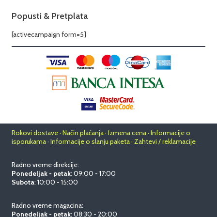
Popusti & Pretplata
[activecampaign form=5]
Rokovi dostave · Način plaćanja · Izmena cena · Informacije o
isporukama · Informacije o slanju paketa · Zahtevi / reklamacije
Radno vreme direkcije:
Ponedeljak - petak
: 09:00 - 17:00
Subota
: 10:00 - 15:00
Radno vreme magacina:
Ponedeljak - petak
: 08:30 - 20:00