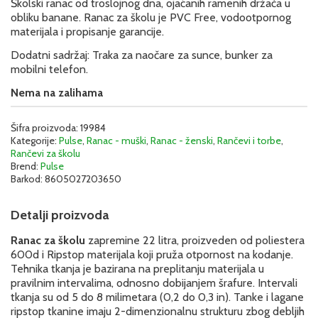
Školski ranac od troslojnog dna, ojaćanih ramenih držača u
obliku banane. Ranac za školu je PVC Free, vodootpornog
materijala i propisanje garancije.
Dodatni sadržaj: Traka za naočare za sunce, bunker za
mobilni telefon.
Nema na zalihama
Šifra proizvoda:
19984
Kategorije:
Pulse
,
Ranac - muški
,
Ranac - ženski
,
Rančevi i torbe
,
Rančevi za školu
Brend:
Pulse
Barkod:
8605027203650
Detalji proizvoda
Ranac za školu
zapremine 22 litra, proizveden od poliestera
600d i Ripstop materijala koji pruža otpornost na kodanje.
Tehnika tkanja je bazirana na preplitanju materijala u
pravilnim intervalima, odnosno dobijanjem šrafure. Intervali
tkanja su od 5 do 8 milimetara (0,2 do 0,3 in). Tanke i lagane
ripstop tkanine imaju 2-dimenzionalnu strukturu zbog debljih