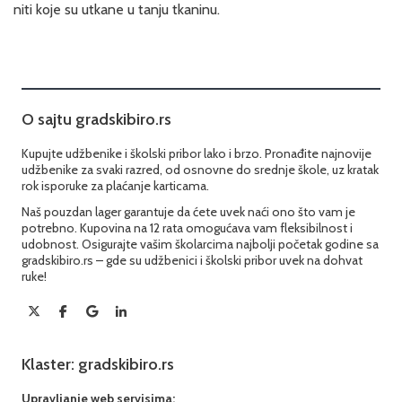
niti koje su utkane u tanju tkaninu.
O sajtu gradskibiro.rs
Kupujte udžbenike i školski pribor lako i brzo. Pronađite najnovije
udžbenike za svaki razred, od osnovne do srednje škole, uz kratak
rok isporuke za plaćanje karticama.
Naš pouzdan lager garantuje da ćete uvek naći ono što vam je
potrebno. Kupovina na 12 rata omogućava vam fleksibilnost i
udobnost. Osigurajte vašim školarcima najbolji početak godine sa
gradskibiro.rs – gde su udžbenici i školski pribor uvek na dohvat
ruke!
Klaster: gradskibiro.rs
Upravljanje web servisima: