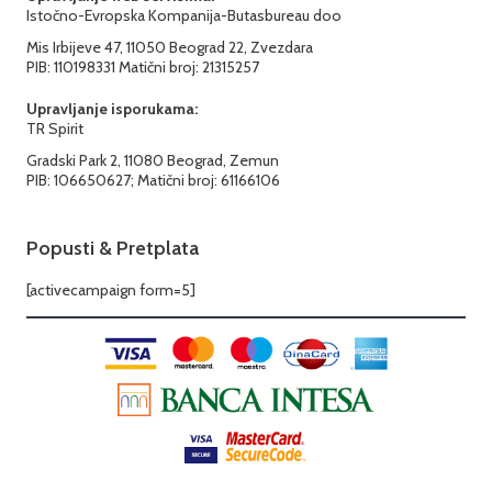
Istočno-Evropska Kompanija-Butasbureau doo
Mis Irbijeve 47, 11050 Beograd 22, Zvezdara
PIB: 110198331 Matični broj: 21315257
Upravljanje isporukama:
TR Spirit
Gradski Park 2, 11080 Beograd, Zemun
PIB: 106650627; Matični broj: 61166106
Popusti & Pretplata
[activecampaign form=5]