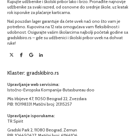
Kupujte udžbenike i školski pribor lako i brzo. Pronađite najnovije
udžbenike za svaki razred, od osnovne do srednje škole, uz kratak
rok isporuke za plaćanje karticama.
Naš pouzdan lager garantuje da ćete uvek naći ono što vam je
potrebno. Kupovina na 12 rata omogućava vam fleksibilnost i
udobnost. Osigurajte vašim školarcima najbolji početak godine sa
gradskibiro.rs – gde su udžbenici i školski pribor uvek na dohvat
ruke!
Klaster: gradskibiro.rs
Upravljanje web servisima:
Istočno-Evropska Kompanija-Butasbureau doo
Mis Irbijeve 47, 11050 Beograd 22, Zvezdara
PIB: 110198331 Matični broj: 21315257
Upravljanje isporukama:
TR Spirit
Gradski Park 2, 11080 Beograd, Zemun
PIB: 106650627; Matični broj: 61166106