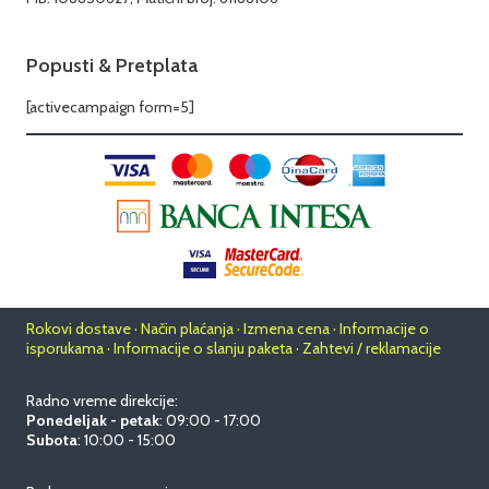
Popusti & Pretplata
[activecampaign form=5]
Rokovi dostave · Način plaćanja · Izmena cena · Informacije o
isporukama · Informacije o slanju paketa · Zahtevi / reklamacije
Radno vreme direkcije:
Ponedeljak - petak
: 09:00 - 17:00
Subota
: 10:00 - 15:00