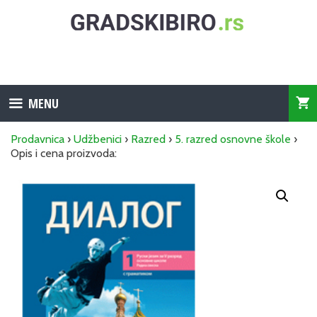
Skip
to
content
MENU
Prodavnica
›
Udžbenici
›
Razred
›
5. razred osnovne škole
›
Opis i cena proizvoda: