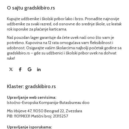
O sajtu gradskibiro.rs
Kupujte udžbenike i školski pribor lako i brzo. Pronađite najnovije
udžbenike za svaki razred, od osnovne do srednje škole, uz kratak
rok isporuke za plaćanje karticama.
Naš pouzdan lager garantuje da ćete uvek naći ono što vam je
potrebno. Kupovina na 12 rata omogućava vam fleksibilnost i
udobnost. Osigurajte vašim školarcima najbolji početak godine sa
gradskibiro.rs – gde su udžbenici i školski pribor uvek na dohvat
ruke!
Klaster: gradskibiro.rs
Upravljanje web servisima:
Istočno-Evropska Kompanija-Butasbureau doo
Mis Irbijeve 47, 11050 Beograd 22, Zvezdara
PIB: 110198331 Matični broj: 21315257
Upravljanje isporukama: