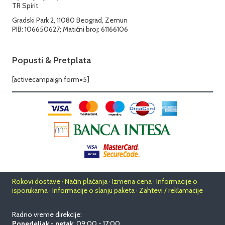
TR Spirit
Gradski Park 2, 11080 Beograd, Zemun
PIB: 106650627; Matični broj: 61166106
Popusti & Pretplata
[activecampaign form=5]
Rokovi dostave · Način plaćanja · Izmena cena · Informacije o
isporukama · Informacije o slanju paketa · Zahtevi / reklamacije
Radno vreme direkcije:
Ponedeljak - petak
: 09:00 - 17:00