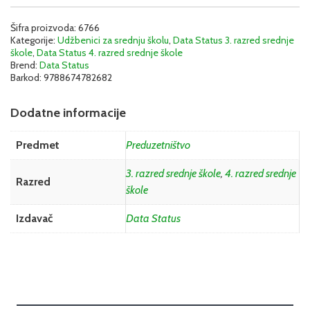
Šifra proizvoda:
6766
Kategorije:
Udžbenici za srednju školu
,
Data Status 3. razred srednje
škole
,
Data Status 4. razred srednje škole
Brend:
Data Status
Barkod:
9788674782682
Dodatne informacije
Predmet
Preduzetništvo
3. razred srednje škole
,
4. razred srednje
Razred
škole
Izdavač
Data Status