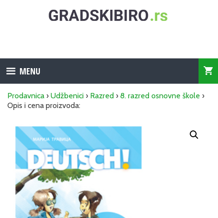
Skip
to
content
MENU
Prodavnica
›
Udžbenici
›
Razred
›
8. razred osnovne škole
›
Opis i cena proizvoda: