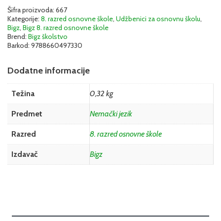
Šifra proizvoda:
667
Kategorije:
8. razred osnovne škole
,
Udžbenici za osnovnu školu
,
Bigz
,
Bigz 8. razred osnovne škole
Brend:
Bigz školstvo
Barkod:
9788660497330
Dodatne informacije
Težina
0,32 kg
Predmet
Nemački jezik
Razred
8. razred osnovne škole
Izdavač
Bigz