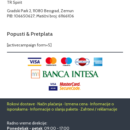
TR Spirit
Gradski Park 2, 11080 Beograd, Zemun
PIB: 106650627; Matični broj: 61166106
Popusti & Pretplata
[activecampaign form=5]
Rokovi dostave · Način plaćanja · Izmena cena · Informacije o
isporukama · Informacije o slanju paketa · Zahtevi / reklamacije
Radno vreme direkcije:
Ponedeljak - petak
: 09:00 - 17:00