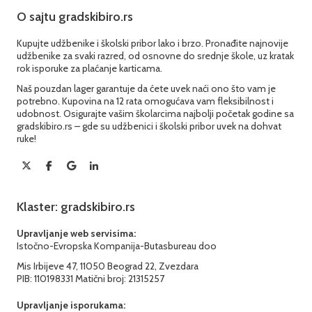
O sajtu gradskibiro.rs
Kupujte udžbenike i školski pribor lako i brzo. Pronađite najnovije
udžbenike za svaki razred, od osnovne do srednje škole, uz kratak
rok isporuke za plaćanje karticama.
Naš pouzdan lager garantuje da ćete uvek naći ono što vam je
potrebno. Kupovina na 12 rata omogućava vam fleksibilnost i
udobnost. Osigurajte vašim školarcima najbolji početak godine sa
gradskibiro.rs – gde su udžbenici i školski pribor uvek na dohvat
ruke!
Klaster: gradskibiro.rs
Upravljanje web servisima:
Istočno-Evropska Kompanija-Butasbureau doo
Mis Irbijeve 47, 11050 Beograd 22, Zvezdara
PIB: 110198331 Matični broj: 21315257
Upravljanje isporukama: