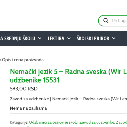
Products
search
ZA SREDNJU ŠKOLU
LEKTIRA
ŠKOLSKI PRIBOR
› Opis i cena proizvoda:
Nemački jezik 5 – Radna sveska (Wir L
udžbenike 15531
593,00
RSD
Zavod za udzbenike | Nemacki jezik – Radna sveska (Wir Le
Nema na zalihama
Kategorije:
Udžbenici za osnovnu školu
,
Zavod za udžbenike
,
Zavod 