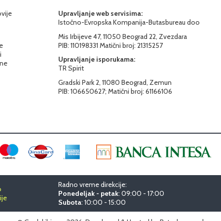
ovije
Upravljanje web servisima:
Istočno-Evropska Kompanija-Butasbureau doo
Mis Irbijeve 47, 11050 Beograd 22, Zvezdara
e
PIB: 110198331 Matični broj: 21315257
i
Upravljanje isporukama:
ine
TR Spirit
Gradski Park 2, 11080 Beograd, Zemun
PIB: 106650627; Matični broj: 61166106
Radno vreme direkcije:
o
Ponedeljak - petak
: 09:00 - 17:00
ije
Subota
: 10:00 - 15:00