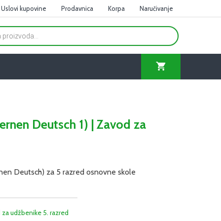
Uslovi kupovine
Prodavnica
Korpa
Naručivanje
ernen Deutsch 1) | Zavod za
rnen Deutsch) za 5 razred osnovne skole
za udžbenike 5. razred