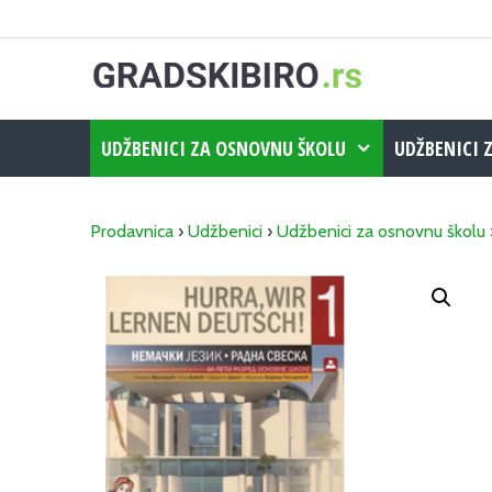
Skip
to
content
UDŽBENICI ZA OSNOVNU ŠKOLU
UDŽBENICI 
Prodavnica
›
Udžbenici
›
Udžbenici za osnovnu školu