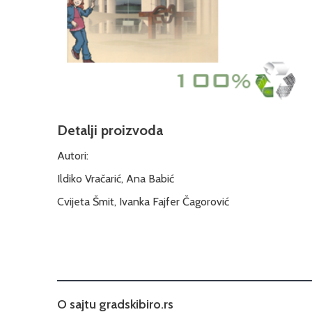
Detalji proizvoda
Autori:
Ildiko Vračarić, Ana Babić
Cvijeta Šmit, Ivanka Fajfer Čagorović
O sajtu gradskibiro.rs