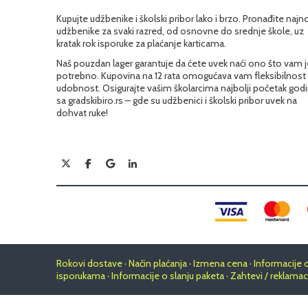
Kupujte udžbenike i školski pribor lako i brzo. Pronađite najn
udžbenike za svaki razred, od osnovne do srednje škole, uz
kratak rok isporuke za plaćanje karticama.
Naš pouzdan lager garantuje da ćete uvek naći ono što vam j
potrebno. Kupovina na 12 rata omogućava vam fleksibilnost 
udobnost. Osigurajte vašim školarcima najbolji početak god
sa gradskibiro.rs – gde su udžbenici i školski pribor uvek na
dohvat ruke!
Rokovi dostave · Način plaćanja · Izmena cena · Informacije 
isporukama · Informacije o slanju paketa · Zahtevi / reklamac