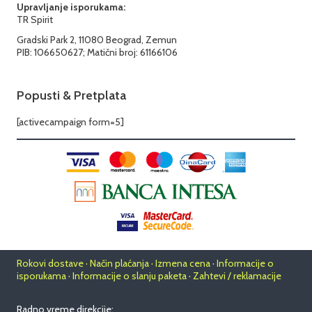
Upravljanje isporukama:
TR Spirit
Gradski Park 2, 11080 Beograd, Zemun
PIB: 106650627; Matični broj: 61166106
Popusti & Pretplata
[activecampaign form=5]
Rokovi dostave · Način plaćanja · Izmena cena · Informacije o
isporukama · Informacije o slanju paketa · Zahtevi / reklamacije
Radno vreme direkcije: