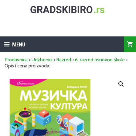
Skip
to
content
MENU
Prodavnica
›
Udžbenici
›
Razred
›
6. razred osnovne škole
›
Opis i cena proizvoda: