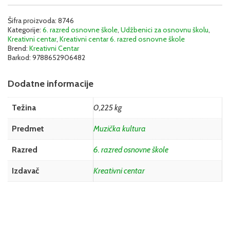
Šifra proizvoda:
8746
Kategorije:
6. razred osnovne škole
,
Udžbenici za osnovnu školu
,
Kreativni centar
,
Kreativni centar 6. razred osnovne škole
Brend:
Kreativni Centar
Barkod:
9788652906482
Dodatne informacije
Težina
0,225 kg
Predmet
Muzička kultura
Razred
6. razred osnovne škole
Izdavač
Kreativni centar