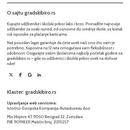
O sajtu gradskibiro.rs
Kupujte udžbenike i školski pribor lako i brzo. Pronađite najnovije
udžbenike za svaki razred, od osnovne do srednje škole, uz kratak
rok isporuke za plaćanje karticama.
Naš pouzdan lager garantuje da ćete uvek naći ono što vam je
potrebno. Kupovina na 12 rata omogućava vam fleksibilnost i
udobnost. Osigurajte vašim školarcima najbolji početak godine sa
gradskibiro.rs – gde su udžbenici i školski pribor uvek na dohvat
ruke!
Klaster: gradskibiro.rs
Upravljanje web servisima:
Istočno-Evropska Kompanija-Butasbureau doo
Mis Irbijeve 47, 11050 Beograd 22, Zvezdara
PIB: 110198331 Matični broj: 21315257