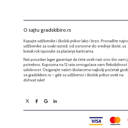
O sajtu gradskibiro.rs
Kupujte udžbenike i školski pribor lako i brzo. Pronađite najn
udžbenike za svaki razred, od osnovne do srednje škole, uz
kratak rok isporuke za plaćanje karticama.
Naš pouzdan lager garantuje da ćete uvek naći ono što vam j
potrebno. Kupovina na 12 rata omogućava vam fleksibilnost 
udobnost. Osigurajte vašim školarcima najbolji početak god
sa gradskibiro.rs – gde su udžbenici i školski pribor uvek na
dohvat ruke!