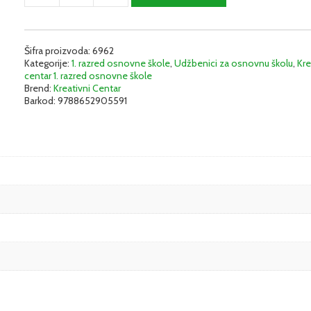
kultura
1
-
Udžbenik
Šifra proizvoda:
6962
Kategorije:
1. razred osnovne škole
,
Udžbenici za osnovnu školu
,
Kre
|
centar 1. razred osnovne škole
Kreativni
Brend:
Kreativni Centar
centar
Barkod:
9788652905591
količina