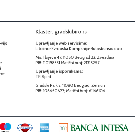
Klaster: gradskibiro.rs
ovije
Upravljanje web servisima:
Istočno-Evropska Kompanija-Butasbureau doo
Mis Irbijeve 47, 11050 Beograd 22, Zvezdara
e
PIB: 110198331 Matični broj: 21315257
i
Upravljanje isporukama:
ine
TR Spirit
Gradski Park 2, 11080 Beograd, Zemun
PIB: 106650627; Matični broj: 61166106