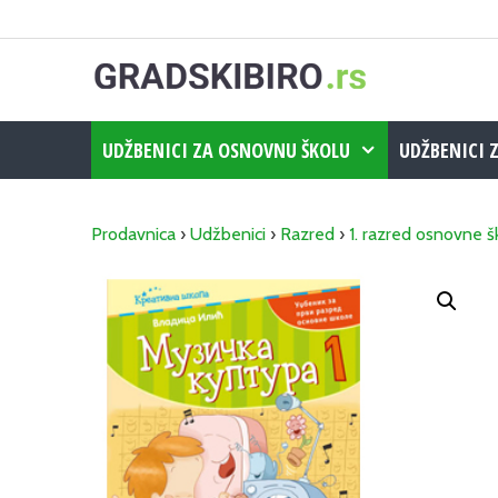
Skip
to
content
UDŽBENICI ZA OSNOVNU ŠKOLU
UDŽBENICI 
Prodavnica
›
Udžbenici
›
Razred
›
1. razred osnovne š