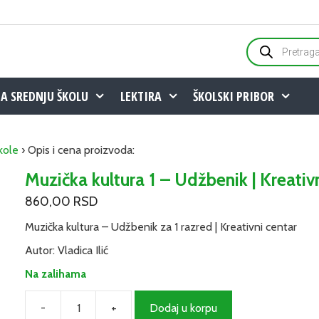
Products
search
ZA SREDNJU ŠKOLU
LEKTIRA
ŠKOLSKI PRIBOR
kole
› Opis i cena proizvoda:
Muzička kultura 1 – Udžbenik | Kreativ
860,00
RSD
Muzička kultura – Udžbenik za 1 razred | Kreativni centar
Autor: Vladica Ilić
Na zalihama
-
+
Dodaj u korpu
Muzička