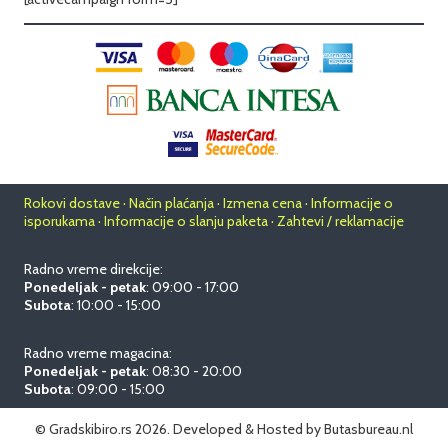
Rokovi dostave · Način plaćanja · Izmena cena · Informacije o
isporukama · Informacije o slanju paketa · Zahtevi / reklamacije
Radno vreme direkcije:
Ponedeljak - petak
: 09:00 - 17:00
Subota
: 10:00 - 15:00
Radno vreme magacina:
Ponedeljak - petak
: 08:30 - 20:00
Subota
: 09:00 - 15:00
© Gradskibiro.rs 2026.
Developed & Hosted by
Butasbureau.nl