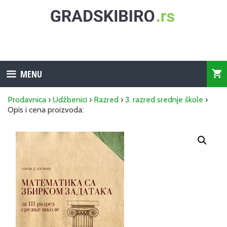
Skip
to
content
MENU
Prodavnica
›
Udžbenici
›
Razred
›
3. razred srednje škole
›
Opis i cena proizvoda: