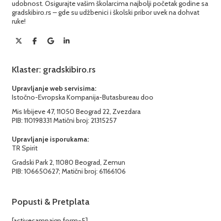
udobnost. Osigurajte vašim školarcima najbolji početak godine sa
gradskibiro.rs – gde su udžbenici i školski pribor uvek na dohvat
ruke!
Klaster: gradskibiro.rs
Upravljanje web servisima:
Istočno-Evropska Kompanija-Butasbureau doo
Mis Irbijeve 47, 11050 Beograd 22, Zvezdara
PIB: 110198331 Matični broj: 21315257
Upravljanje isporukama:
TR Spirit
Gradski Park 2, 11080 Beograd, Zemun
PIB: 106650627; Matični broj: 61166106
Popusti & Pretplata
[activecampaign form=5]