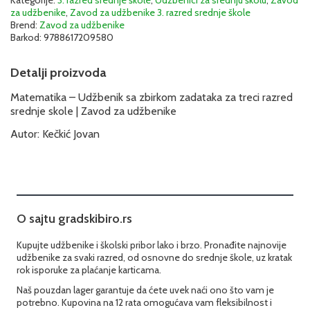
Kategorije:
3. razred srednje škole
,
Udžbenici za srednju školu
,
Zavod
za udžbenike
,
Zavod za udžbenike 3. razred srednje škole
Brend:
Zavod za udžbenike
Barkod:
9788617209580
Detalji proizvoda
Matematika – Udžbenik sa zbirkom zadataka za treci razred
srednje skole | Zavod za udžbenike
Autor: Kečkić Jovan
O sajtu gradskibiro.rs
Kupujte udžbenike i školski pribor lako i brzo. Pronađite najnovije
udžbenike za svaki razred, od osnovne do srednje škole, uz kratak
rok isporuke za plaćanje karticama.
Naš pouzdan lager garantuje da ćete uvek naći ono što vam je
potrebno. Kupovina na 12 rata omogućava vam fleksibilnost i