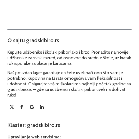
O sajtu gradskibiro.rs
Kupujte udžbenike i školski pribor lako i brzo. Pronađite najnovije
udžbenike za svaki razred, od osnovne do srednje škole, uz kratak
rok isporuke za plaćanje karticama.
Naš pouzdan lager garantuje da ćete uvek naći ono što vam je
potrebno. Kupovina na 12 rata omogućava vam fleksibilnost i
udobnost. Osigurajte vašim školarcima najbolji početak godine sa
gradskibiro.rs – gde su udžbenici i školski pribor uvek na dohvat
ruke!
Klaster: gradskibiro.rs
Upravljanje web servisima: