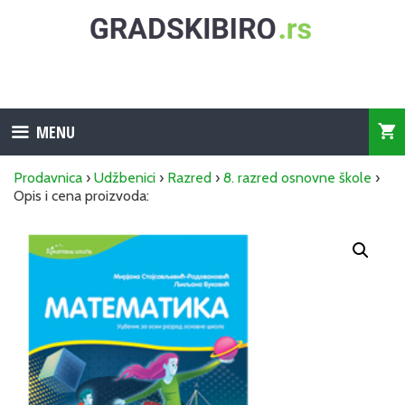
Skip
to
content
MENU
Prodavnica
›
Udžbenici
›
Razred
›
8. razred osnovne škole
›
Opis i cena proizvoda: