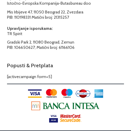
Istočno-Evropska Kompanija-Butasbureau doo
Mis Irbijeve 47, 11050 Beograd 22, Zvezdara
PIB: 110198331 Matični broj: 21315257
Upravljanje isporukama:
TR Spirit
Gradski Park 2, 11080 Beograd, Zemun
PIB: 106650627; Matični broj: 61166106
Popusti & Pretplata
[activecampaign form=5]