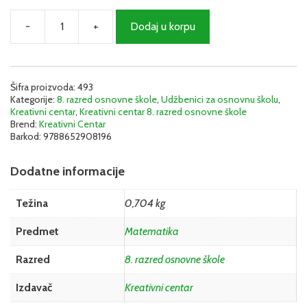
-
+
Dodaj u korpu
Matematika
8
-
Udžbenik
|
Šifra proizvoda:
493
Kategorije:
8. razred osnovne škole
,
Udžbenici za osnovnu školu
,
Kreativni
Kreativni centar
,
Kreativni centar 8. razred osnovne škole
centar
Brend:
Kreativni Centar
količina
Barkod:
9788652908196
Dodatne informacije
Težina
0,704 kg
Predmet
Matematika
Razred
8. razred osnovne škole
Izdavač
Kreativni centar