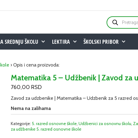
Products
search
ZA SREDNJU ŠKOLU
LEKTIRA
ŠKOLSKI PRIBOR
škole
› Opis i cena proizvoda:
Matematika 5 – Udžbenik | Zavod za 
760,00
RSD
Zavod za udzbenike | Matematika – Udzbenik za 5 razred o
Nema na zalihama
Kategorije:
5. razred osnovne škole
,
Udžbenici za osnovnu školu
,
Za
za udžbenike 5. razred osnovne škole