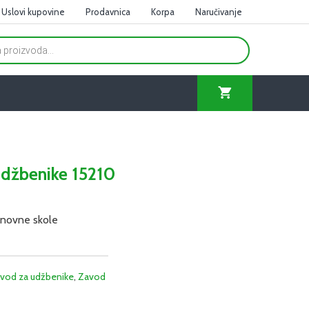
Uslovi kupovine
Prodavnica
Korpa
Naručivanje
udžbenike 15210
snovne skole
vod za udžbenike
,
Zavod