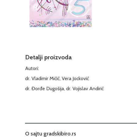
Detalji proizvoda
Autori:
dr. Vladimir Mićić, Vera Jocković
dr. Đorđe Dugošija, dr. Vojislav Andirić
O sajtu gradskibiro.rs