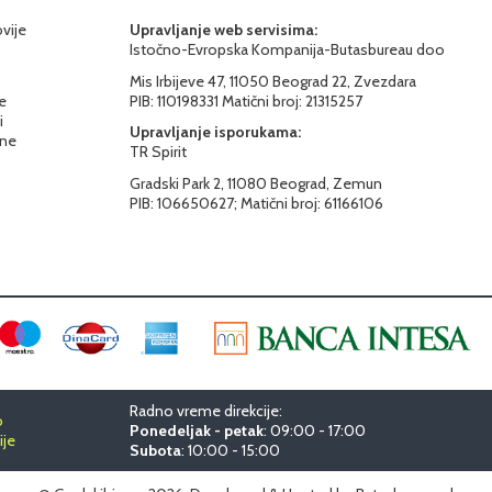
ovije
Upravljanje web servisima:
Istočno-Evropska Kompanija-Butasbureau doo
Mis Irbijeve 47, 11050 Beograd 22, Zvezdara
e
PIB: 110198331 Matični broj: 21315257
i
Upravljanje isporukama:
ine
TR Spirit
Gradski Park 2, 11080 Beograd, Zemun
PIB: 106650627; Matični broj: 61166106
Radno vreme direkcije:
o
Ponedeljak - petak
: 09:00 - 17:00
ije
Subota
: 10:00 - 15:00