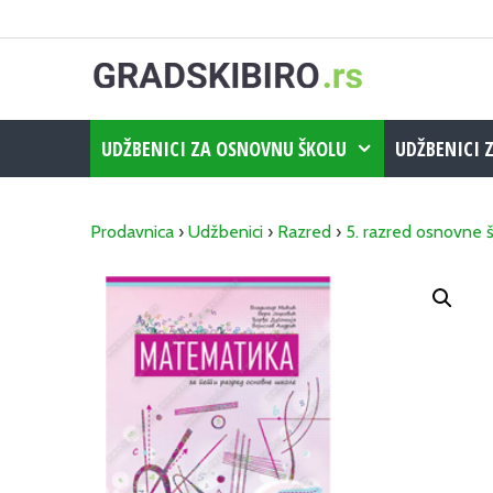
Skip
to
content
UDŽBENICI ZA OSNOVNU ŠKOLU
UDŽBENICI 
Prodavnica
›
Udžbenici
›
Razred
›
5. razred osnovne 