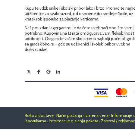
Kupujte udžbenike i školski pribor lako i brzo. Pronađite najn
udžbenike za svaki razred, od osnovne do srednje škole, uz
kratak rok isporuke za plaćanje karticama.
Naš pouzdan lager garantuje da ćete uvek naći ono što vam j
potrebno. Kupovina na 12 rata omogućava vam fleksibilnost 
udobnost. Osigurajte vašim školarcima najbolji početak god
sa gradskibiro.rs – gde su udžbenici i školski pribor uvek na
dohvat ruke!
Rokovi dostave · Način plaćanja · Izmena cena · Informacije 
isporukama · Informacije o slanju paketa · Zahtevi / reklamac