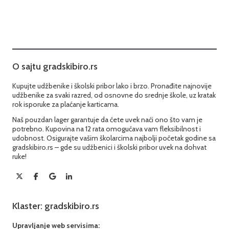
O sajtu gradskibiro.rs
Kupujte udžbenike i školski pribor lako i brzo. Pronađite najnovije
udžbenike za svaki razred, od osnovne do srednje škole, uz kratak
rok isporuke za plaćanje karticama.
Naš pouzdan lager garantuje da ćete uvek naći ono što vam je
potrebno. Kupovina na 12 rata omogućava vam fleksibilnost i
udobnost. Osigurajte vašim školarcima najbolji početak godine sa
gradskibiro.rs – gde su udžbenici i školski pribor uvek na dohvat
ruke!
Klaster: gradskibiro.rs
Upravljanje web servisima: