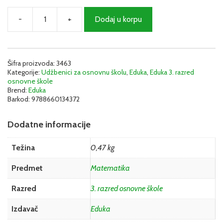
-
+
Dodaj u korpu
Matematika
3b
-
Udžbenik
(Laketa)
Šifra proizvoda:
3463
Kategorije:
Udžbenici za osnovnu školu
,
Eduka
,
Eduka 3. razred
|
osnovne škole
Eduka
Brend:
Eduka
3322
Barkod:
9788660134372
količina
Dodatne informacije
Težina
0,47 kg
Predmet
Matematika
Razred
3. razred osnovne škole
Izdavač
Eduka