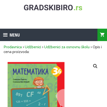
Skip
to
content
MENU
Prodavnica
›
Udžbenici
›
Udžbenici za osnovnu školu
› Opis i
cena proizvoda: