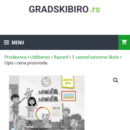
Skip
to
content
MENU
Prodavnica
›
Udžbenici
›
Razred
›
3. razred osnovne škole
›
Opis i cena proizvoda: