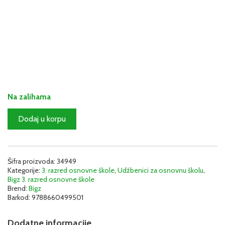
Na zalihama
Matematika
Dodaj u korpu
3
–
Radna
sveska
Šifra proizvoda:
34949
(2
Kategorije:
3. razred osnovne škole
,
Udžbenici za osnovnu školu
,
deo)
Bigz 3. razred osnovne škole
|
Brend:
Bigz
Bigz
Barkod:
9788660499501
3MASH3
količina
Dodatne informacije