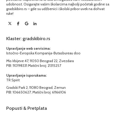
udobnost. Osigurajte vašim školarcima najbolji početak godine sa
gradskibiro.rs – gde su udžbenici i školski pribor uvek na dohvat
ruke!
Klaster: gradskibiro.rs
Upravljanje web servisima:
Istočno-Evropska Kompanija-Butasbureau doo
Mis Irbijeve 47, 11050 Beograd 22, Zvezdara
PIB: 110198331 Matični broj: 21315257
Upravljanje isporukama:
TR Spirit
Gradski Park 2, 11080 Beograd, Zemun
PIB: 106650627; Matični broj: 61166106
Popusti & Pretplata