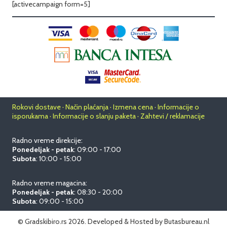
[activecampaign form=5]
Rokovi dostave · Način plaćanja · Izmena cena · Informacije o
isporukama · Informacije o slanju paketa · Zahtevi / reklamacije
Radno vreme direkcije:
Ponedeljak - petak
: 09:00 - 17:00
Subota
: 10:00 - 15:00
Radno vreme magacina:
Ponedeljak - petak
: 08:30 - 20:00
Subota
: 09:00 - 15:00
© Gradskibiro.rs 2026.
Developed & Hosted by
Butasbureau.nl