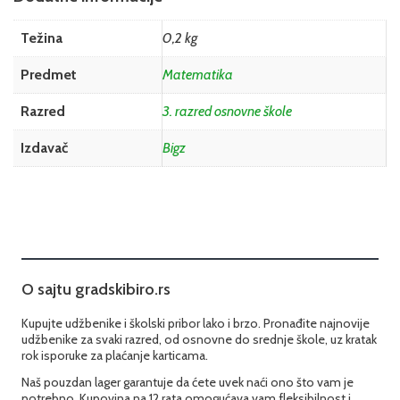
Težina
0,2 kg
Predmet
Matematika
Razred
3. razred osnovne škole
Izdavač
Bigz
O sajtu gradskibiro.rs
Kupujte udžbenike i školski pribor lako i brzo. Pronađite najnovije
udžbenike za svaki razred, od osnovne do srednje škole, uz kratak
rok isporuke za plaćanje karticama.
Naš pouzdan lager garantuje da ćete uvek naći ono što vam je
potrebno. Kupovina na 12 rata omogućava vam fleksibilnost i