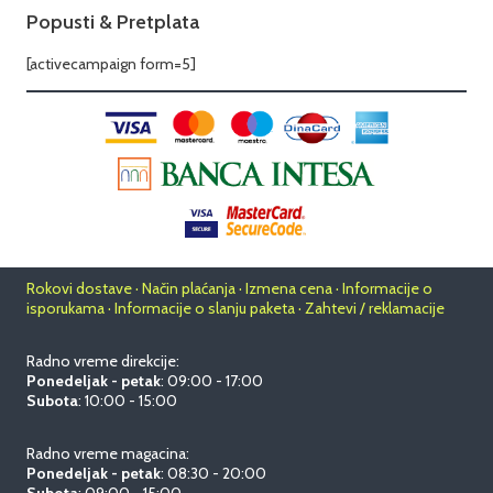
Popusti & Pretplata
[activecampaign form=5]
Rokovi dostave · Način plaćanja · Izmena cena · Informacije o
isporukama · Informacije o slanju paketa · Zahtevi / reklamacije
Radno vreme direkcije:
Ponedeljak - petak
: 09:00 - 17:00
Subota
: 10:00 - 15:00
Radno vreme magacina:
Ponedeljak - petak
: 08:30 - 20:00
Subota
: 09:00 - 15:00