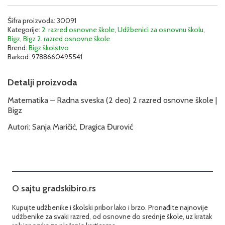
razred
-
Radna
Šifra proizvoda:
30091
Kategorije:
2. razred osnovne škole
,
Udžbenici za osnovnu školu
,
sveska
Bigz
,
Bigz 2. razred osnovne škole
(2
Brend:
Bigz školstvo
deo)
Barkod:
9788660495541
|
Bigz
2MAŠ23
Detalji proizvoda
količina
Matematika – Radna sveska (2 deo) 2 razred osnovne škole |
Bigz
Autori: Sanja Maričić, Dragica Đurović
O sajtu gradskibiro.rs
Kupujte udžbenike i školski pribor lako i brzo. Pronađite najnovije
udžbenike za svaki razred, od osnovne do srednje škole, uz kratak