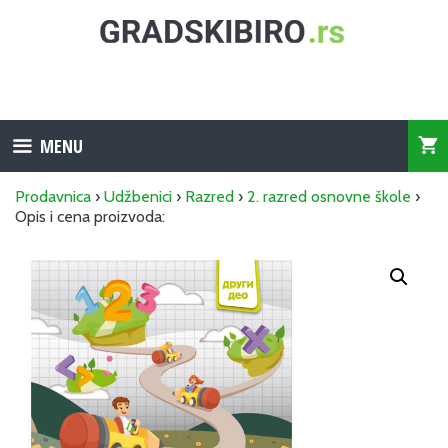
Skip
to
content
MENU
Prodavnica
›
Udžbenici
›
Razred
›
2. razred osnovne škole
›
Opis i cena proizvoda: