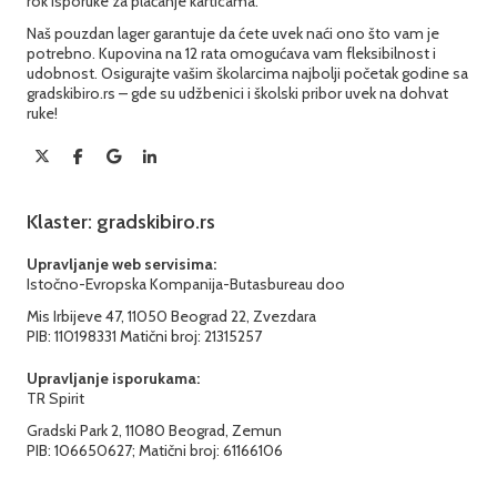
rok isporuke za plaćanje karticama.
Naš pouzdan lager garantuje da ćete uvek naći ono što vam je
potrebno. Kupovina na 12 rata omogućava vam fleksibilnost i
udobnost. Osigurajte vašim školarcima najbolji početak godine sa
gradskibiro.rs – gde su udžbenici i školski pribor uvek na dohvat
ruke!
Klaster: gradskibiro.rs
Upravljanje web servisima:
Istočno-Evropska Kompanija-Butasbureau doo
Mis Irbijeve 47, 11050 Beograd 22, Zvezdara
PIB: 110198331 Matični broj: 21315257
Upravljanje isporukama:
TR Spirit
Gradski Park 2, 11080 Beograd, Zemun
PIB: 106650627; Matični broj: 61166106