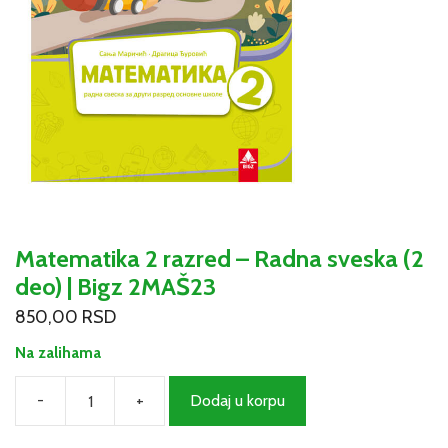
Matematika 2 razred – Radna sveska (2
deo) | Bigz 2MAŠ23
850,00
RSD
Na zalihama
-
+
Dodaj u korpu
Matematika
2