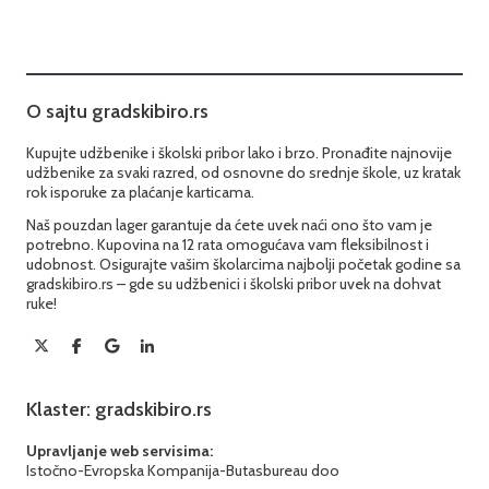
O sajtu gradskibiro.rs
Kupujte udžbenike i školski pribor lako i brzo. Pronađite najnovije
udžbenike za svaki razred, od osnovne do srednje škole, uz kratak
rok isporuke za plaćanje karticama.
Naš pouzdan lager garantuje da ćete uvek naći ono što vam je
potrebno. Kupovina na 12 rata omogućava vam fleksibilnost i
udobnost. Osigurajte vašim školarcima najbolji početak godine sa
gradskibiro.rs – gde su udžbenici i školski pribor uvek na dohvat
ruke!
Klaster: gradskibiro.rs
Upravljanje web servisima:
Istočno-Evropska Kompanija-Butasbureau doo