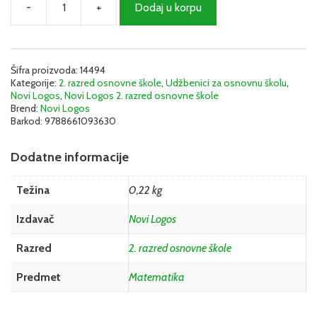
-
+
Dodaj u korpu
Matematika
2
-
Nastavni
listovi
Šifra proizvoda:
14494
Kategorije:
2. razred osnovne škole
,
Udžbenici za osnovnu školu
,
|
Novi Logos
,
Novi Logos 2. razred osnovne škole
Logos
Brend:
Novi Logos
količina
Barkod:
9788661093630
Dodatne informacije
Težina
0,22 kg
Izdavač
Novi Logos
Razred
2. razred osnovne škole
Predmet
Matematika