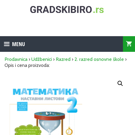
Skip
to
content
MENU
Prodavnica
›
Udžbenici
›
Razred
›
2. razred osnovne škole
›
Opis i cena proizvoda: