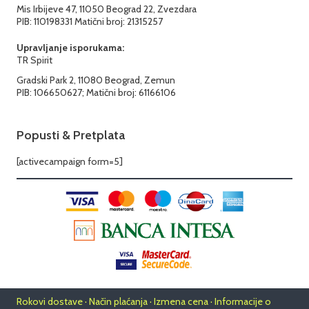
Mis Irbijeve 47, 11050 Beograd 22, Zvezdara
PIB: 110198331 Matični broj: 21315257
Upravljanje isporukama:
TR Spirit
Gradski Park 2, 11080 Beograd, Zemun
PIB: 106650627; Matični broj: 61166106
Popusti & Pretplata
[activecampaign form=5]
Rokovi dostave · Način plaćanja · Izmena cena · Informacije o