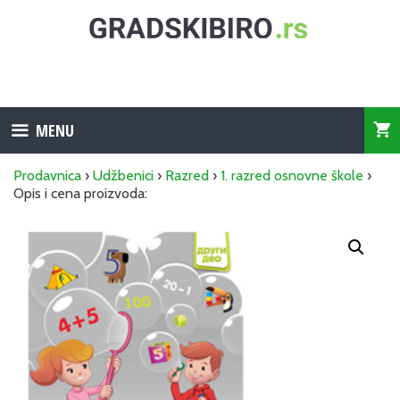
Skip
to
content
MENU
Prodavnica
›
Udžbenici
›
Razred
›
1. razred osnovne škole
›
Opis i cena proizvoda: