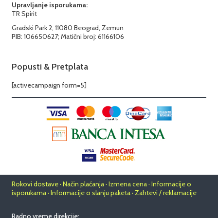
Upravljanje isporukama:
TR Spirit
Gradski Park 2, 11080 Beograd, Zemun
PIB: 106650627; Matični broj: 61166106
Popusti & Pretplata
[activecampaign form=5]
Rokovi dostave · Način plaćanja · Izmena cena · Informacije o
isporukama · Informacije o slanju paketa · Zahtevi / reklamacije
Radno vreme direkcije: