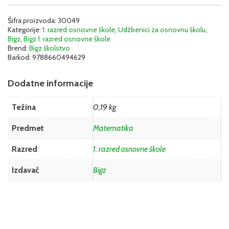
Šifra proizvoda:
30049
Kategorije:
1. razred osnovne škole
,
Udžbenici za osnovnu školu
,
Bigz
,
Bigz 1. razred osnovne škole
Brend:
Bigz školstvo
Barkod:
9788660494629
Dodatne informacije
Težina
0,19 kg
Predmet
Matematika
Razred
1. razred osnovne škole
Izdavač
Bigz