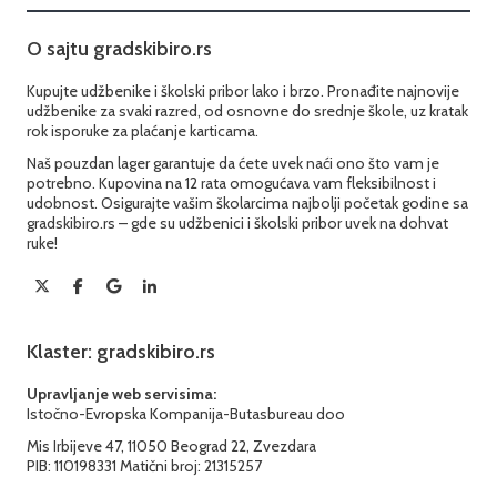
O sajtu gradskibiro.rs
Kupujte udžbenike i školski pribor lako i brzo. Pronađite najnovije
udžbenike za svaki razred, od osnovne do srednje škole, uz kratak
rok isporuke za plaćanje karticama.
Naš pouzdan lager garantuje da ćete uvek naći ono što vam je
potrebno. Kupovina na 12 rata omogućava vam fleksibilnost i
udobnost. Osigurajte vašim školarcima najbolji početak godine sa
gradskibiro.rs – gde su udžbenici i školski pribor uvek na dohvat
ruke!
Klaster: gradskibiro.rs
Upravljanje web servisima:
Istočno-Evropska Kompanija-Butasbureau doo
Mis Irbijeve 47, 11050 Beograd 22, Zvezdara
PIB: 110198331 Matični broj: 21315257