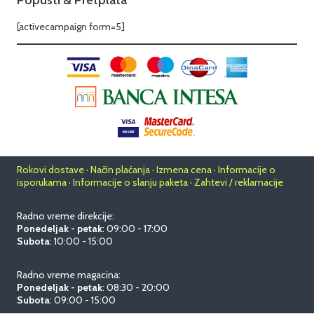
Popusti & Pretplata
[activecampaign form=5]
Rokovi dostave · Način plaćanja · Izmena cena · Informacije o
isporukama · Informacije o slanju paketa · Zahtevi / reklamacije
Radno vreme direkcije:
Ponedeljak - petak
: 09:00 - 17:00
Subota
: 10:00 - 15:00
Radno vreme magacina:
Ponedeljak - petak
: 08:30 - 20:00
Subota
: 09:00 - 15:00