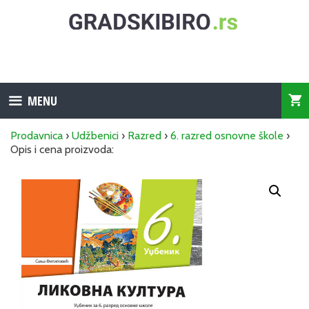
Skip
to
content
MENU
Prodavnica
›
Udžbenici
›
Razred
›
6. razred osnovne škole
›
Opis i cena proizvoda: