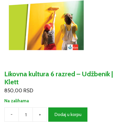
Likovna kultura 6 razred – Udžbenik |
Klett
850,00
RSD
Na zalihama
-
+
Dodaj u korpu
Likovna
kultura