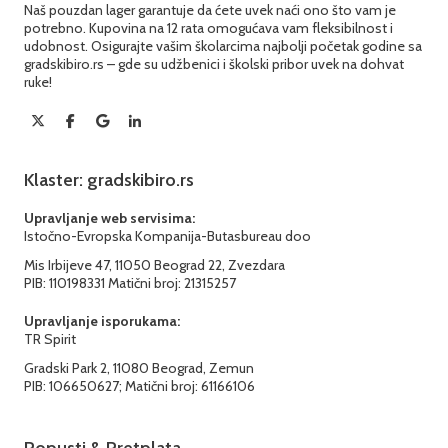
Naš pouzdan lager garantuje da ćete uvek naći ono što vam je
potrebno. Kupovina na 12 rata omogućava vam fleksibilnost i
udobnost. Osigurajte vašim školarcima najbolji početak godine sa
gradskibiro.rs – gde su udžbenici i školski pribor uvek na dohvat
ruke!
Klaster: gradskibiro.rs
Upravljanje web servisima:
Istočno-Evropska Kompanija-Butasbureau doo
Mis Irbijeve 47, 11050 Beograd 22, Zvezdara
PIB: 110198331 Matični broj: 21315257
Upravljanje isporukama:
TR Spirit
Gradski Park 2, 11080 Beograd, Zemun
PIB: 106650627; Matični broj: 61166106