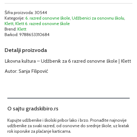
6
razred
-
Šifra proizvoda:
30544
Kategorije:
6. razred osnovne škole
,
Udžbenici za osnovnu školu
,
Udžbenik
Klett
,
Klett 6. razred osnovne škole
|
Brend:
Klett
Klett
Barkod:
9788653310684
količina
Detalji proizvoda
Likovna kultura – Udžbenik za 6 razred osnovne škole | Klett
Autor: Sanja Filipović
O sajtu gradskibiro.rs
Kupujte udžbenike i školski pribor lako i brzo. Pronađite najnovije
udžbenike za svaki razred, od osnovne do srednje škole, uz kratak
rok isporuke za plaćanje karticama.