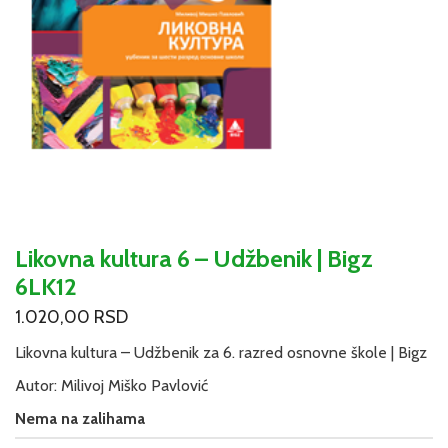
Likovna kultura 6 – Udžbenik | Bigz
6LK12
1.020,00
RSD
Likovna kultura – Udžbenik za 6. razred osnovne škole | Bigz
Autor: Milivoj Miško Pavlović
Nema na zalihama