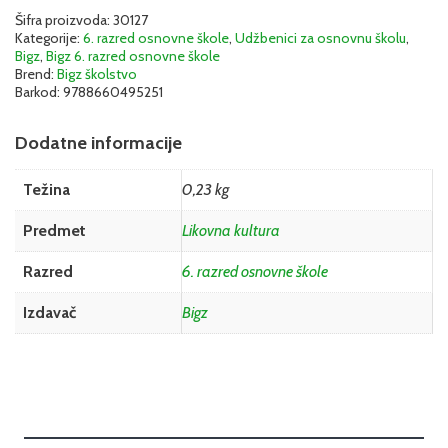
Šifra proizvoda:
30127
Kategorije:
6. razred osnovne škole
,
Udžbenici za osnovnu školu
,
Bigz
,
Bigz 6. razred osnovne škole
Brend:
Bigz školstvo
Barkod:
9788660495251
Dodatne informacije
Težina
0,23 kg
Predmet
Likovna kultura
Razred
6. razred osnovne škole
Izdavač
Bigz