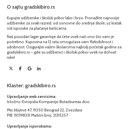
O sajtu gradskibiro.rs
Kupujte udžbenike i školski pribor lako i brzo. Pronađite najnovije
udžbenike za svaki razred, od osnovne do srednje škole, uz kratak
rok isporuke za plaćanje karticama.
Naš pouzdan lager garantuje da ćete uvek naći ono što vam je
potrebno. Kupovina na 12 rata omogućava vam fleksibilnost i
udobnost. Osigurajte vašim školarcima najbolji početak godine sa
gradskibiro.rs – gde su udžbenici i školski pribor uvek na dohvat
ruke!
Klaster: gradskibiro.rs
Upravljanje web servisima:
Istočno-Evropska Kompanija-Butasbureau doo
Mis Irbijeve 47, 11050 Beograd 22, Zvezdara
PIB: 110198331 Matični broj: 21315257
Upravljanje isporukama: