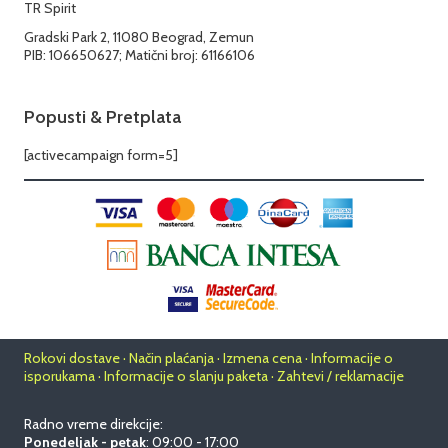
TR Spirit
Gradski Park 2, 11080 Beograd, Zemun
PIB: 106650627; Matični broj: 61166106
Popusti & Pretplata
[activecampaign form=5]
Rokovi dostave · Način plaćanja · Izmena cena · Informacije o
isporukama · Informacije o slanju paketa · Zahtevi / reklamacije
Radno vreme direkcije:
Ponedeljak - petak
: 09:00 - 17:00