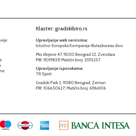
Klaster: gradskibiro.rs
ovije
Upravljanje web servisima:
Istočno-Evropska Kompanija-Butasbureau doo
Mis Irbijeve 47, 11050 Beograd 22, Zvezdara
e
PIB: 110198331 Matični broj: 21315257
i
Upravljanje isporukama:
ine
TR Spirit
Gradski Park 2, 11080 Beograd, Zemun
PIB: 106650627; Matični broj: 61166106