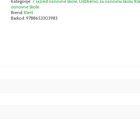
Kategorije:
7. razred osnovne škole
,
Udžbenici za osnovnu školu
,
Kle
osnovne škole
Brend:
Klett
Barkod:
9788653303983