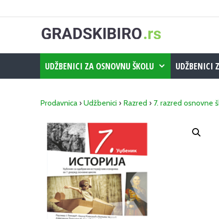
Skip
to
content
UDŽBENICI ZA OSNOVNU ŠKOLU
UDŽBENICI 
Prodavnica
›
Udžbenici
›
Razred
›
7. razred osnovne š