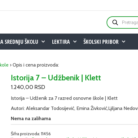
Products
search
ZA SREDNJU ŠKOLU
LEKTIRA
ŠKOLSKI PRIBOR
kole
› Opis i cena proizvoda:
Istorija 7 – Udžbenik | Klett
1.240,00
RSD
Istorija – Udženik za 7 razred osnovne škole | Klett
Autori: Aleksandar Todosijević, Emina Živković,Ljiljana Nedov
Nema na zalihama
Šifra proizvoda:
11456