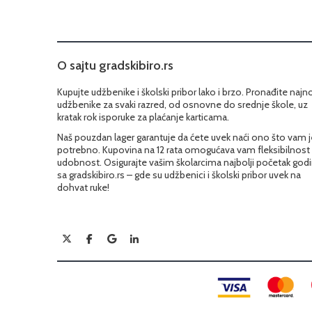
O sajtu gradskibiro.rs
Kupujte udžbenike i školski pribor lako i brzo. Pronađite najn
udžbenike za svaki razred, od osnovne do srednje škole, uz
kratak rok isporuke za plaćanje karticama.
Naš pouzdan lager garantuje da ćete uvek naći ono što vam j
potrebno. Kupovina na 12 rata omogućava vam fleksibilnost 
udobnost. Osigurajte vašim školarcima najbolji početak god
sa gradskibiro.rs – gde su udžbenici i školski pribor uvek na
dohvat ruke!