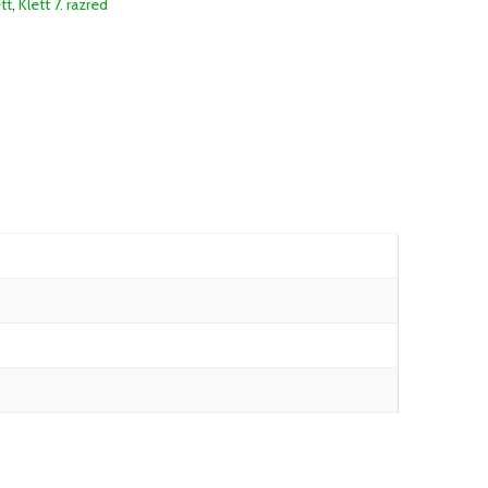
tt
,
Klett 7. razred