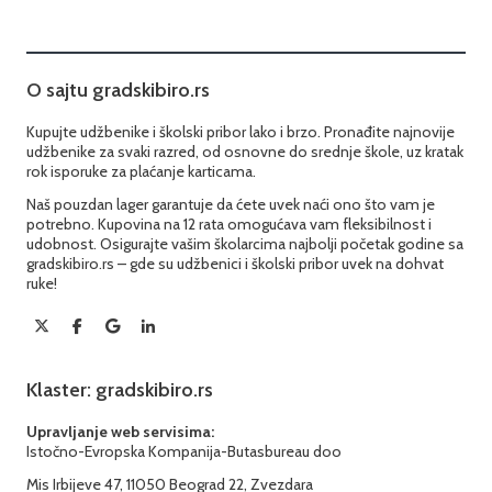
O sajtu gradskibiro.rs
Kupujte udžbenike i školski pribor lako i brzo. Pronađite najnovije
udžbenike za svaki razred, od osnovne do srednje škole, uz kratak
rok isporuke za plaćanje karticama.
Naš pouzdan lager garantuje da ćete uvek naći ono što vam je
potrebno. Kupovina na 12 rata omogućava vam fleksibilnost i
udobnost. Osigurajte vašim školarcima najbolji početak godine sa
gradskibiro.rs – gde su udžbenici i školski pribor uvek na dohvat
ruke!
Klaster: gradskibiro.rs
Upravljanje web servisima:
Istočno-Evropska Kompanija-Butasbureau doo
Mis Irbijeve 47, 11050 Beograd 22, Zvezdara