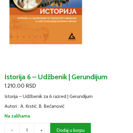
Istorija 6 – Udžbenik | Gerundijum
1.210,00
RSD
Istorija – Udžbenik za 6 razred | Gerundijum
Autori : A. Krstić, B. Bečanović
Na zalihama
-
+
Dodaj u korpu
Istorija