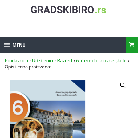
Skip
to
content
MENU
Prodavnica
›
Udžbenici
›
Razred
›
6. razred osnovne škole
›
Opis i cena proizvoda: