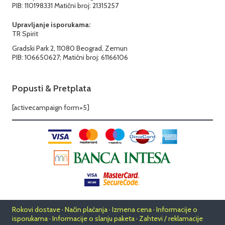
PIB: 110198331 Matični broj: 21315257
Upravljanje isporukama:
TR Spirit
Gradski Park 2, 11080 Beograd, Zemun
PIB: 106650627; Matični broj: 61166106
Popusti & Pretplata
[activecampaign form=5]
Rokovi dostave · Način plaćanja · Izmena cena · Informacije o
isporukama · Informacije o slanju paketa · Zahtevi / reklamacije