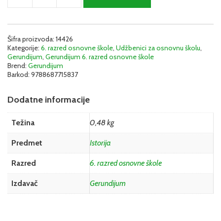
6
-
Udžbenik
|
Šifra proizvoda:
14426
Kategorije:
6. razred osnovne škole
,
Udžbenici za osnovnu školu
,
Gerundijum
Gerundijum
,
Gerundijum 6. razred osnovne škole
količina
Brend:
Gerundijum
Barkod:
9788687715837
Dodatne informacije
Težina
0,48 kg
Predmet
Istorija
Razred
6. razred osnovne škole
Izdavač
Gerundijum