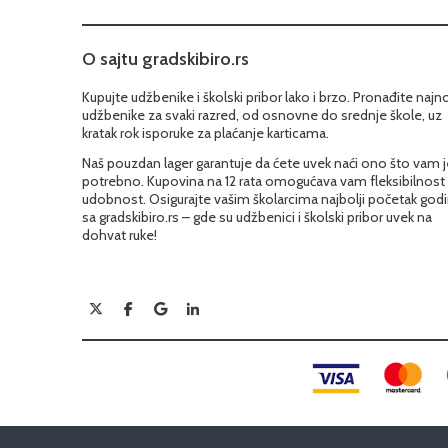
O sajtu gradskibiro.rs
Kupujte udžbenike i školski pribor lako i brzo. Pronađite najn
udžbenike za svaki razred, od osnovne do srednje škole, uz
kratak rok isporuke za plaćanje karticama.
Naš pouzdan lager garantuje da ćete uvek naći ono što vam j
potrebno. Kupovina na 12 rata omogućava vam fleksibilnost 
udobnost. Osigurajte vašim školarcima najbolji početak god
sa gradskibiro.rs – gde su udžbenici i školski pribor uvek na
dohvat ruke!