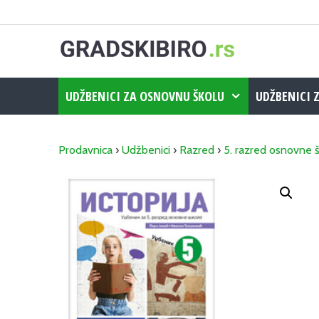
Skip
to
content
UDŽBENICI ZA OSNOVNU ŠKOLU
UDŽBENICI 
Prodavnica
›
Udžbenici
›
Razred
›
5. razred osnovne 