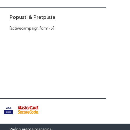
Popusti & Pretplata
[activecampaign form=5]
Radno vreme magacina: