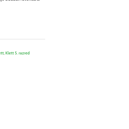
ett
,
Klett 5. razred