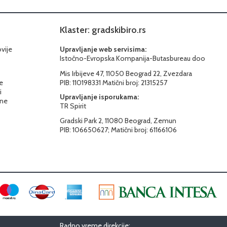
Klaster: gradskibiro.rs
ovije
Upravljanje web servisima:
Istočno-Evropska Kompanija-Butasbureau doo
Mis Irbijeve 47, 11050 Beograd 22, Zvezdara
e
PIB: 110198331 Matični broj: 21315257
i
Upravljanje isporukama:
ine
TR Spirit
Gradski Park 2, 11080 Beograd, Zemun
PIB: 106650627; Matični broj: 61166106
Radno vreme direkcije: