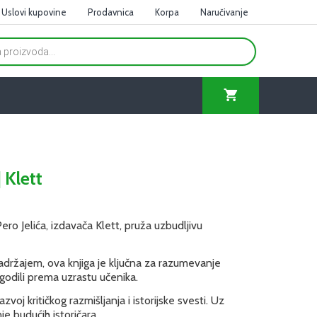
Uslovi kupovine
Prodavnica
Korpa
Naručivanje
 Klett
ero Jelića, izdavača Klett, pruža uzbudljivu
 sadržajem, ova knjiga je ključna za razumevanje
lagodili prema uzrastu učenika.
voj kritičkog razmišljanja i istorijske svesti. Uz
je budućih istoričara.