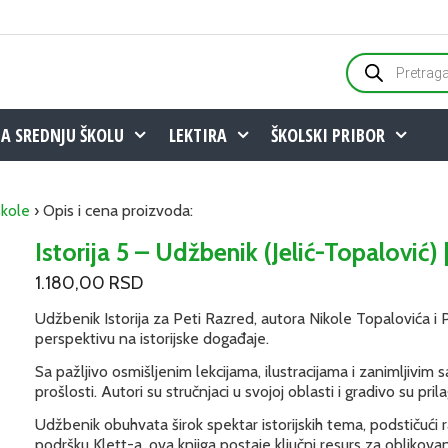
Products
search
ZA SREDNJU ŠKOLU
LEKTIRA
ŠKOLSKI PRIBOR
škole
› Opis i cena proizvoda:
Istorija 5 – Udžbenik (Jelić-Topalović) |
1.180,00
RSD
Udžbenik Istorija za Peti Razred, autora Nikole Topalovića i P
perspektivu na istorijske događaje.
Sa pažljivo osmišljenim lekcijama, ilustracijama i zanimljivim
prošlosti. Autori su stručnjaci u svojoj oblasti i gradivo su pri
Udžbenik obuhvata širok spektar istorijskih tema, podstičući raz
podršku Klett-a, ova knjiga postaje ključni resurs za oblikovan