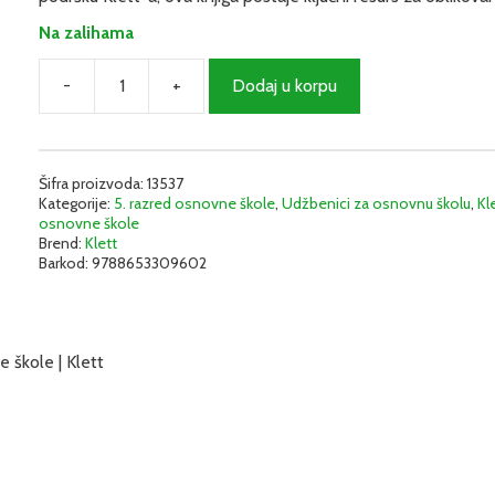
Na zalihama
-
+
Dodaj u korpu
Istorija
5
-
Udžbenik
(Jelić-
Šifra proizvoda:
13537
Kategorije:
5. razred osnovne škole
,
Udžbenici za osnovnu školu
,
Kl
Topalović)
osnovne škole
|
Brend:
Klett
Klett
Barkod:
9788653309602
količina
e škole | Klett