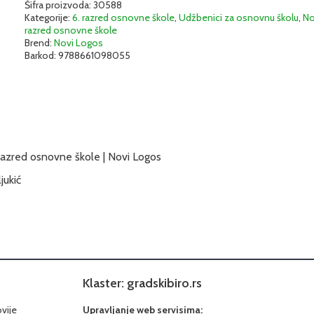
(Dar
Šifra proizvoda:
30588
Kategorije:
6. razred osnovne škole
,
Udžbenici za osnovnu školu
,
No
reči)
razred osnovne škole
komplet
Brend:
Novi Logos
2
Barkod:
9788661098055
|
Novi
Logos
količina
 razred osnovne škole | Novi Logos
jukić
Klaster: gradskibiro.rs
ovije
Upravljanje web servisima: