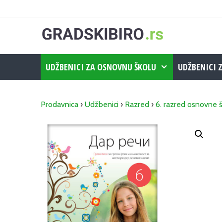
Skip
to
content
UDŽBENICI ZA OSNOVNU ŠKOLU
UDŽBENICI 
Prodavnica
›
Udžbenici
›
Razred
›
6. razred osnovne 