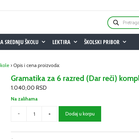
Products
search
ZA SREDNJU ŠKOLU
LEKTIRA
ŠKOLSKI PRIBOR
škole
› Opis i cena proizvoda:
Gramatika za 6 razred (Dar reči) komp
1.040,00
RSD
Na zalihama
-
+
Dodaj u korpu
Gramatika
za
6
razred