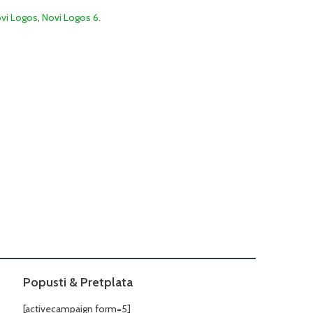
vi Logos
,
Novi Logos 6.
Popusti & Pretplata
[activecampaign form=5]