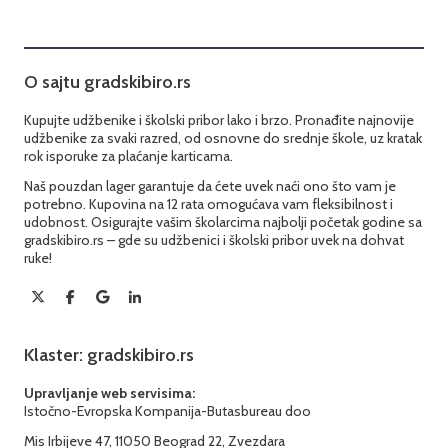
O sajtu gradskibiro.rs
Kupujte udžbenike i školski pribor lako i brzo. Pronađite najnovije
udžbenike za svaki razred, od osnovne do srednje škole, uz kratak
rok isporuke za plaćanje karticama.
Naš pouzdan lager garantuje da ćete uvek naći ono što vam je
potrebno. Kupovina na 12 rata omogućava vam fleksibilnost i
udobnost. Osigurajte vašim školarcima najbolji početak godine sa
gradskibiro.rs – gde su udžbenici i školski pribor uvek na dohvat
ruke!
Klaster: gradskibiro.rs
Upravljanje web servisima:
Istočno-Evropska Kompanija-Butasbureau doo
Mis Irbijeve 47, 11050 Beograd 22, Zvezdara