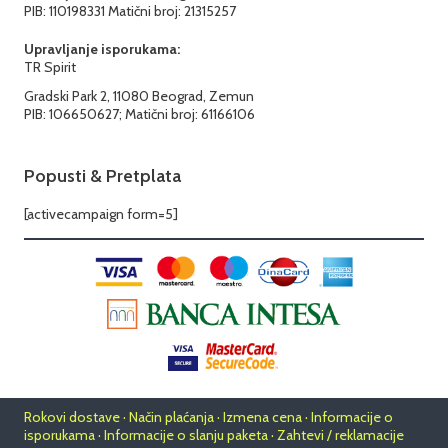
PIB: 110198331 Matični broj: 21315257
Upravljanje isporukama:
TR Spirit
Gradski Park 2, 11080 Beograd, Zemun
PIB: 106650627; Matični broj: 61166106
Popusti & Pretplata
[activecampaign form=5]
Rokovi dostave · Način plaćanja · Izmena cena · Informacije o
isporukama · Informacije o slanju paketa · Zahtevi / reklamacije