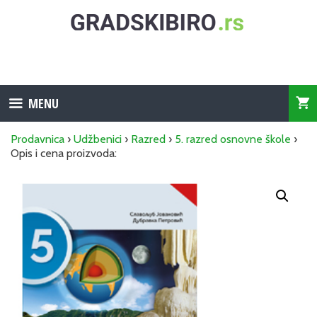
Skip
to
content
MENU
Prodavnica
›
Udžbenici
›
Razred
›
5. razred osnovne škole
›
Opis i cena proizvoda: