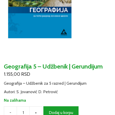
Geografija 5 – Udžbenik | Gerundijum
1.155,00
RSD
Geografija – Udžbenik za 5 razred | Gerundijum
Autori: S. Jovanović D. Petrović
Na zalihama
-
+
Dodaj u korpu
Geografija