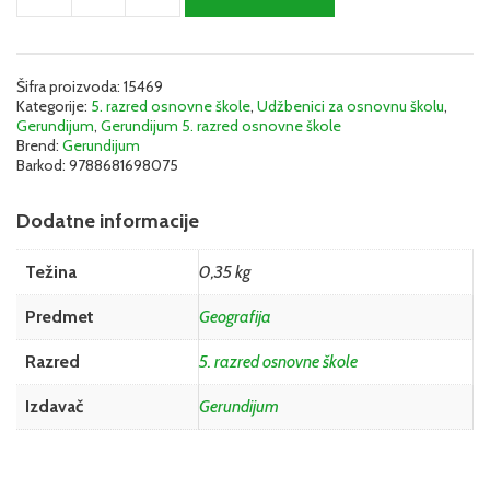
5
-
Udžbenik
|
Šifra proizvoda:
15469
Kategorije:
5. razred osnovne škole
,
Udžbenici za osnovnu školu
,
Gerundijum
Gerundijum
,
Gerundijum 5. razred osnovne škole
količina
Brend:
Gerundijum
Barkod:
9788681698075
Dodatne informacije
Težina
0,35 kg
Predmet
Geografija
Razred
5. razred osnovne škole
Izdavač
Gerundijum