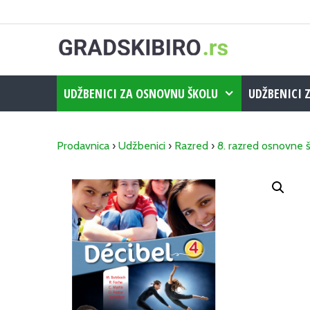
Skip
to
content
UDŽBENICI ZA OSNOVNU ŠKOLU
UDŽBENICI 
Prodavnica
›
Udžbenici
›
Razred
›
8. razred osnovne 