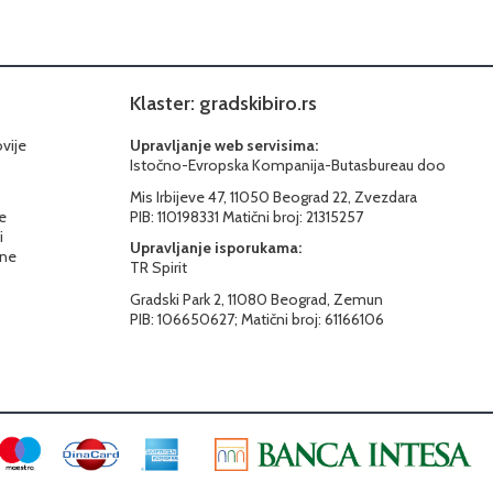
Klaster: gradskibiro.rs
ovije
Upravljanje web servisima:
Istočno-Evropska Kompanija-Butasbureau doo
Mis Irbijeve 47, 11050 Beograd 22, Zvezdara
e
PIB: 110198331 Matični broj: 21315257
i
Upravljanje isporukama:
ine
TR Spirit
Gradski Park 2, 11080 Beograd, Zemun
PIB: 106650627; Matični broj: 61166106