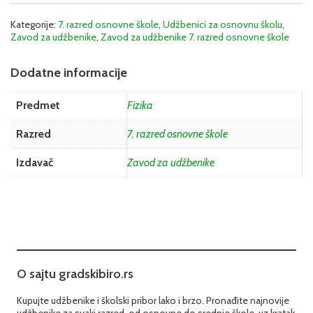
Kategorije:
7. razred osnovne škole
,
Udžbenici za osnovnu školu
,
Zavod za udžbenike
,
Zavod za udžbenike 7. razred osnovne škole
Dodatne informacije
Predmet
Fizika
Razred
7. razred osnovne škole
Izdavač
Zavod za udžbenike
O sajtu gradskibiro.rs
Kupujte udžbenike i školski pribor lako i brzo. Pronađite najnovije
udžbenike za svaki razred, od osnovne do srednje škole, uz kratak