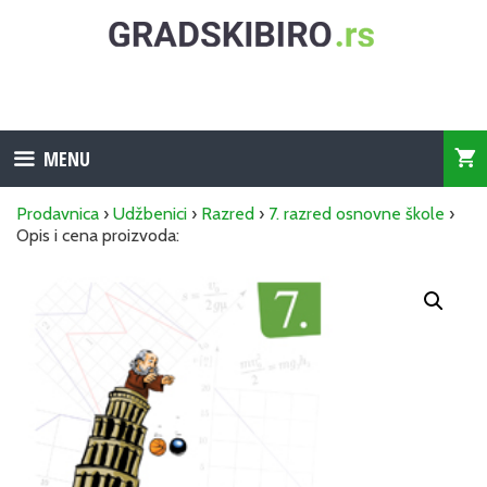
Skip
to
content
MENU
Prodavnica
›
Udžbenici
›
Razred
›
7. razred osnovne škole
›
Opis i cena proizvoda: