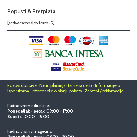
Popusti & Pretplata
[activecampaign form=5]
Rokovi dostave · Način plaćanja · Izmena cena · Informacije o
isporukama · Informacije o slanju paketa · Zahtevi / reklamacije
Radno vreme direkcije:
Ponedeljak - petak
: 09:00 - 17:00
Subota
: 10:00 - 15:00
Radno vreme magacina:
Ponedeljak - petak
: 08:30 - 20:00