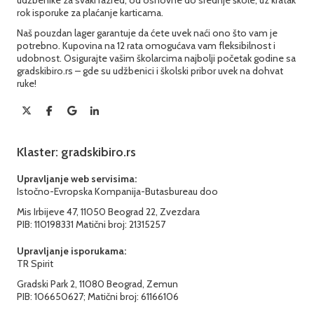
rok isporuke za plaćanje karticama.
Naš pouzdan lager garantuje da ćete uvek naći ono što vam je
potrebno. Kupovina na 12 rata omogućava vam fleksibilnost i
udobnost. Osigurajte vašim školarcima najbolji početak godine sa
gradskibiro.rs – gde su udžbenici i školski pribor uvek na dohvat
ruke!
Klaster: gradskibiro.rs
Upravljanje web servisima:
Istočno-Evropska Kompanija-Butasbureau doo
Mis Irbijeve 47, 11050 Beograd 22, Zvezdara
PIB: 110198331 Matični broj: 21315257
Upravljanje isporukama:
TR Spirit
Gradski Park 2, 11080 Beograd, Zemun
PIB: 106650627; Matični broj: 61166106