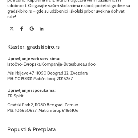
udobnost. Osigurajte vašim školarcima najbolji početak godine sa
gradskibiro.rs – gde su udžbenici i školski pribor uvek na dohvat
ruke!
Klaster: gradskibiro.rs
Upravljanje web servisima:
Istočno-Evropska Kompanija-Butasbureau doo
Mis Irbijeve 47, 11050 Beograd 22, Zvezdara
PIB: 110198331 Matični broj: 21315257
Upravljanje isporukama:
TR Spirit
Gradski Park 2, 11080 Beograd, Zemun
PIB: 106650627; Matični broj: 61166106
Popusti & Pretplata