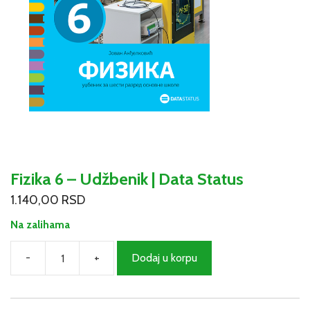
Fizika 6 – Udžbenik | Data Status
1.140,00
RSD
Na zalihama
-
+
Dodaj u korpu
Fizika
6
–
Udžbenik