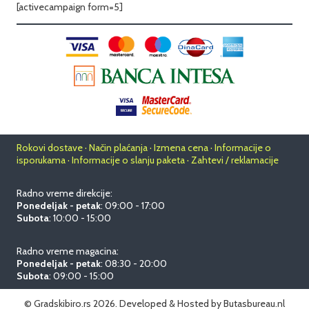
[activecampaign form=5]
Rokovi dostave · Način plaćanja · Izmena cena · Informacije o
isporukama · Informacije o slanju paketa · Zahtevi / reklamacije
Radno vreme direkcije:
Ponedeljak - petak
: 09:00 - 17:00
Subota
: 10:00 - 15:00
Radno vreme magacina:
Ponedeljak - petak
: 08:30 - 20:00
Subota
: 09:00 - 15:00
© Gradskibiro.rs 2026.
Developed & Hosted by
Butasbureau.nl