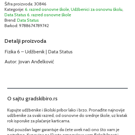
|
Šifra proizvoda:
30846
Kategorije:
6. razred osnovne škole
,
Udžbenici za osnovnu školu
,
Data
Data Status 6. razred osnovne škole
Status
Brend:
Data Status
količina
Barkod:
9788674789742
Detalji proizvoda
Fizika 6 – Udžbenik | Data Status
Autor: Jovan Anđelković
O sajtu gradskibiro.rs
Kupujte udžbenike i školski pribor lako i brzo. Pronađite najnovije
udžbenike za svaki razred, od osnovne do srednje škole, uz kratak
rok isporuke za plaćanje karticama.
Naš pouzdan lager garantuje da ćete uvek naći ono što vam je
potrebno. Kupovina na 12 rata omogućava vam fleksibilnost i