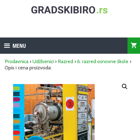
Skip
to
content
MENU
Prodavnica
›
Udžbenici
›
Razred
›
6. razred osnovne škole
›
Opis i cena proizvoda: