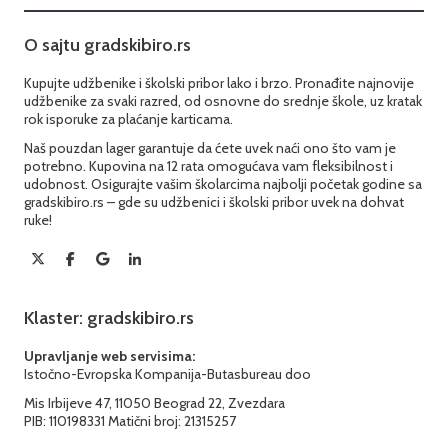
O sajtu gradskibiro.rs
Kupujte udžbenike i školski pribor lako i brzo. Pronađite najnovije
udžbenike za svaki razred, od osnovne do srednje škole, uz kratak
rok isporuke za plaćanje karticama.
Naš pouzdan lager garantuje da ćete uvek naći ono što vam je
potrebno. Kupovina na 12 rata omogućava vam fleksibilnost i
udobnost. Osigurajte vašim školarcima najbolji početak godine sa
gradskibiro.rs – gde su udžbenici i školski pribor uvek na dohvat
ruke!
Klaster: gradskibiro.rs
Upravljanje web servisima:
Istočno-Evropska Kompanija-Butasbureau doo
Mis Irbijeve 47, 11050 Beograd 22, Zvezdara
PIB: 110198331 Matični broj: 21315257