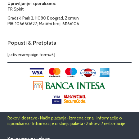
Upravljanje isporukama:
TR Spirit
Gradski Park 2, 11080 Beograd, Zemun
PIB: 106650627; Matični broj: 61166106
Popusti & Pretplata
[activecampaign form=5]
Rokovi dostave · Način plaćanja · Izmena cena · Informacije o
isporukama · Informacije o slanju paketa · Zahtevi / reklamacije
Radno vreme direkcije: