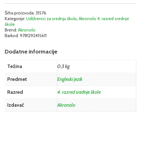
IV
–
Udžbenik
Šifra proizvoda:
31576
Kategorije:
Udžbenici za srednju školu
,
Akronolo 4. razred srednje
(Focus
škole
5,
Brend:
Akronolo
drugo
Barkod:
9781292415611
izdanje)
|
Akronolo
Dodatne informacije
količina
Težina
0,3 kg
Predmet
Engleski jezik
Razred
4. razred srednje škole
Izdavač
Akronolo