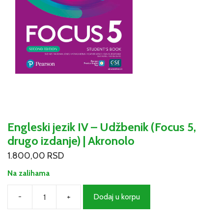
Engleski jezik IV – Udžbenik (Focus 5,
drugo izdanje) | Akronolo
1.800,00
RSD
Na zalihama
-
+
Dodaj u korpu
Engleski
jezik